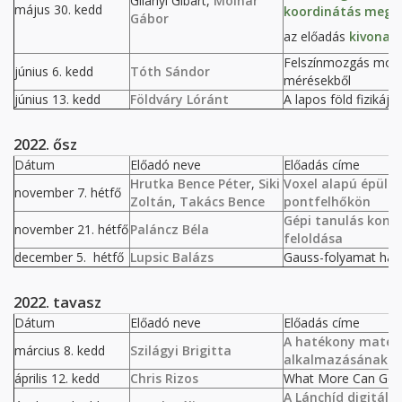
Gilányi Gibárt,
Molnár
május 30. kedd
koordinátás mego
Gábor
az előadás
kivonat
Felszínmozgás mode
június 6. kedd
Tóth Sándor
mérésekből
június 13. kedd
Földváry Lóránt
A lapos föld fiziká
2022. ősz
Dátum
Előadó neve
Előadás címe
Hrutka Bence Péter
,
Siki
Voxel alapú épüle
november 7. hétfő
Zoltán
,
Takács Bence
pontfelhőkön
Gépi tanulás kont
november 21. hétfő
Paláncz Béla
feloldása
december 5. hétfő
Lupsic Balázs
Gauss-folyamat has
2022. tavasz
Dátum
Előadó neve
Előadás címe
A hatékony matem
március 8. kedd
Szilágyi Brigitta
alkalmazásának le
április 12. kedd
Chris Rizos
What More Can Geod
A Lánchíd digitális