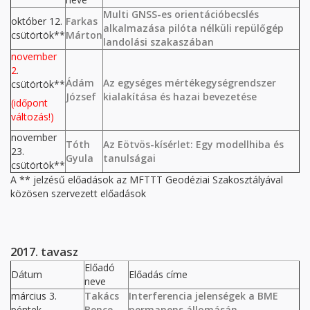
Multi GNSS-es orientációbecslés
október 12.
Farkas
alkalmazása pilóta nélküli repülőgép
csütörtök**
Márton
landolási szakaszában
november
2
.
Ádám
Az egységes mértékegységrendszer
csütörtök**
József
kialakítása és hazai bevezetése
(időpont
változás!)
november
Tóth
Az Eötvös-kísérlet: Egy modellhiba és
23.
Gyula
tanulságai
csütörtök**
A ** jelzésű előadások az MFTTT Geodéziai Szakosztályával
közösen szervezett előadások
2017. tavasz
Előadó
Dátum
Előadás címe
neve
március 3.
Takács
Interferencia jelenségek a BME
péntek
Bence
permanens állomásán