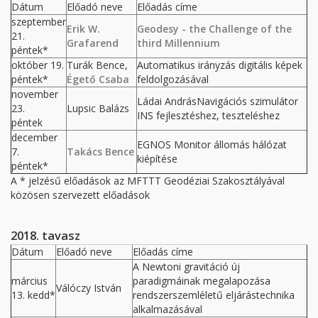
Dátum
Előadó neve
Előadás címe
szeptember
Erik W.
Geodesy - the Challenge of the
21.
Grafarend
third Millennium
péntek*
október 19.
Turák Bence,
Automatikus irányzás digitális képek
péntek*
Égető Csaba
feldolgozásával
november
Ládai AndrásNavigációs szimulátor
23.
Lupsic Balázs
INS fejlesztéshez, teszteléshez
péntek
december
EGNOS Monitor állomás hálózat
7.
Takács Bence
kiépítése
péntek*
A * jelzésű előadások az MFTTT Geodéziai Szakosztályával
közösen szervezett előadások
2018. tavasz
Dátum
Előadó neve
Előadás címe
A Newtoni gravitáció új
március
paradigmáinak megalapozása
Válóczy István
13. kedd*
rendszerszemléletű eljárástechnika
alkalmazásával