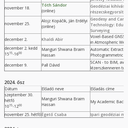
Tóth Sándor
Geodéziai kihívás
november 18.
(online)
részecskegyorsító
Geodesy and Carto
Alojz Kopáčik, Ján Erdélyi
november 25.
Technology: Educat
(online)
Surveying
Voxel-Based GNSS 
december 2.
Khaldi Abir
in Atmospheric Wet R
december 2. kedd
Manguri Shwana Braim
Automatic Extracti
15
00
15
-16
Hassan
Photogrammetric Po
SCAN - to BIM, avag
december 9.
Pall Dávid
lézerszkenneren túl
2024. ősz
Dátum
Előadó neve
Előadás címe
szeptember 30.
Manguri Shwana Braim
hétfő
My Academic Backgr
Hassan
15
00
10
-12
november 25. hétfő
Égető Csaba
Ipari geodéziai mu