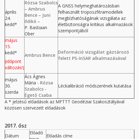
Rózsa Szabolcs
A GNSS helymeghatározásban
–
Ambrus
április
felhasznált troposzféramodellek
Bence
–
Juni
24.
megbízhatóságának vizsgálata az
Ildikó
–
kedd*
életbiztonságra kritikus alkalmazások
P. Bastiaan
szempontjából
Ober
május
15.
Deformáció vizsgálat gáztározó
kedd*
Ambrus Bence
felett PS-InSAR alkalmazásával
(időpont
változás!)
Ács Ágnes
május
Mária -
Rózsa
30.
Léckalibráció módszerének kutatása
Szabolcs
-
szerda
Égető Csaba
A * jelzésű előadások az MFTTT Geodéziai Szakosztályával
közösen szervezett előadások
2017. ősz
Előadó
Dátum
Előadás címe
neve