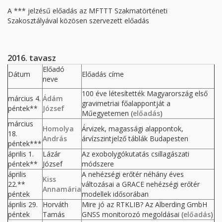
A *** jelzésű előadás az MFTTT Szakmatörténeti
Szakosztályával közösen szervezett előadás
2016. tavasz
Előadó
Dátum
Előadás címe
neve
100 éve létesítették Magyarország első
március 4.
Ádám
gravimetriai főalappontját a
péntek**
József
Műegyetemen (
előadás
)
március
Homolya
Árvizek, magassági alappontok,
18.
András
árvízszintjelző táblák Budapesten
péntek***
április 1.
Lázár
Az exobolygókutatás csillagászati
péntek**
József
módszere
április
A nehézségi erőtér néhány éves
Kiss
22.**
változásai a GRACE nehézségi erőtér
Annamária
péntek
modellek idősorában
április 29.
Horváth
Mire jó az RTKLIB? Az Alberding GmbH
péntek
Tamás
GNSS monitorozó megoldásai (
előadás
)