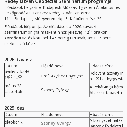
Rédey István Geodéziai Szeminárium programja
Előadások helyszíne: Budapesti Műszaki Egyetem Általános- és
Felsőgeodéziai Tanszék Rédey István tanterme
1111 Budapest, Műegyetem rkp. 3. K épület mfsz. 26.
Előadások időpontja: Az előadások a 2026. tavaszi
15
szemináriumon (ha másként nincs jelezve)
12
órakor
kezdődnek
, és körülbelül 45 percig tartanak, amit 15 perc
diszkusszió követ.
2026. tavasz
Dátum
Előadó neve
Előadás címe
április 7. kedd
Relevant activity in
Prof. Akylbek Chymyrov
00
00
13
-14
at KSTU, Kyrgyzstan
május 28.
A Pekár-inga hőmérs
Szondy György
csütörtök
AI assist tapasztala
2025. ősz
Dátum
Előadó neve
Előadás címe
A környezet hatása
október 7.
Szondy György
Jánossy földalatti l