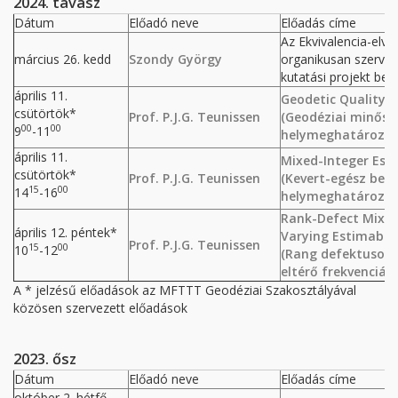
2024. tavasz
Dátum
Előadó neve
Előadás címe
Az Ekvivalencia-elv
március 26. kedd
Szondy György
organikusan szerveződ
kutatási projekt be
április 11.
Geodetic Quality C
csütörtök*
Prof. P.J.G. Teunissen
(Geodéziai minőség
00
00
9
-11
helymeghatározás
április 11.
Mixed-Integer Est
csütörtök*
Prof. P.J.G. Teunissen
(Kevert-egész becs
15
00
14
-16
helymeghatározás
Rank-Defect Mixed
április 12. péntek*
Varying Estimabili
Prof. P.J.G. Teunissen
15
00
10
-12
(Rang defektusos k
eltérő frekvenciák
A * jelzésű előadások az MFTTT Geodéziai Szakosztályával
közösen szervezett előadások
2023. ősz
Dátum
Előadó neve
Előadás címe
október 2. hétfő