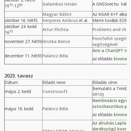
Galambos István
A GNSSnet.hu hálóza
15
00
10
-12
Magyar Bálint
Az InSAR K+F alkalma
október 16. hétfő
Kenyeres Ambrus
et al.
Merre tovább EOMA 
október 24. kedd
Artur Plichta
Problems and chal
15
16
Pontfelhő szegmen
november 27. hétfő
Hrutka Bence
segítségével
Ami a ChatGPT mö
december 11. hétfő
Paláncz Béla
az előadás
kivonat
2023. tavasz
Dátum
Előadó neve
Előadás címe
Bemutató a Trimble 
május 2. kedd
Construsoft
XR10
)
Nemlineáris egyen
sztochasztikus pa
május 16. kedd
Paláncz Béla
az előadás
kivonat
Az álruhás Laplace
derékszögű koordi