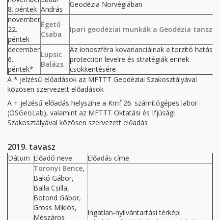
Geodézia Norvégiában
8. péntek
András
november
Égető
22.
Ipari geodéziai munkák a Geodézia tanszé
Csaba
péntek
december
Az ionoszféra kovarianciáinak a torzító hatása 
Lupsic
6.
protection levelre és stratégiák ennek
Balázs
péntek*
csökkentésére
A * jelzésű előadások az MFTTT Geodéziai Szakosztályával
közösen szervezett előadások
A + jelzésű előadás helyszíne a Kmf 26. számítógépes labor
(OSGeoLab), valamint az MFTTT Oktatási és Ifjúsági
Szakosztályával közösen szervezett előadás
2019. tavasz
Dátum
Előadó neve
Előadás címe
Toronyi Bence
,
Bakó Gábor,
Balla Csilla,
Botond Gábor,
Gross Miklós,
Ingatlan-nyilvántartási térképi
Mészáros