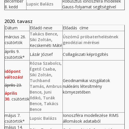
december
Robusztus ionoszféra modellek
Lupsic Balázs
8. kedd
Gauss-folyamat segítségével
2020. tavasz
Dátum
Előadó neve
Előadás címe
Takács Bence
,
március 26.
Úszómű próbaterhelésének
Siki Zoltán
,
csütörtök
geodéziai mérései
Kecskeméti Máté
április 9.
Lázár József
Csillagászati képrögzítés
csütörtök*
Rózsa Szabolcs
,
Égető Csaba
,
időpont
Siki Zoltán
,
változás!
Tuchband
Geodinamikai vizsgálatok
április 23.
Tamás
,
Ambrus
nukleáris létesítmény
Bence
,
Juni
környezetében
április
Ildikó
,
Turák
30.
csütörtök
Bence
,
Takács
Bence
május 7.
Ionoszféra modellezése RIMS
Lupsic Balázs
csütörtök*
állomások adataiból
május 14.