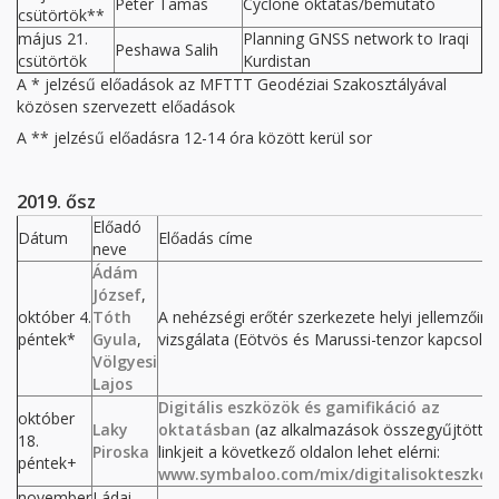
Péter Tamás
Cyclone oktatás/bemutató
csütörtök**
május 21.
Planning GNSS network to Iraqi
Peshawa Salih
csütörtök
Kurdistan
A * jelzésű előadások az MFTTT Geodéziai Szakosztályával
közösen szervezett előadások
A ** jelzésű előadásra 12-14 óra között kerül sor
2019. ősz
Előadó
Dátum
Előadás címe
neve
Ádám
József
,
október 4.
Tóth
A nehézségi erőtér szerkezete helyi jellemzőine
péntek*
Gyula
,
vizsgálata (Eötvös és Marussi-tenzor kapcsolat
Völgyesi
Lajos
Digitális eszközök és gamifikáció az
október
Laky
oktatásban
(az alkalmazások összegyűjtött
18.
Piroska
linkjeit a következő oldalon lehet elérni:
péntek+
www.symbaloo.com/mix/digitalisokteszko
november
Ládai