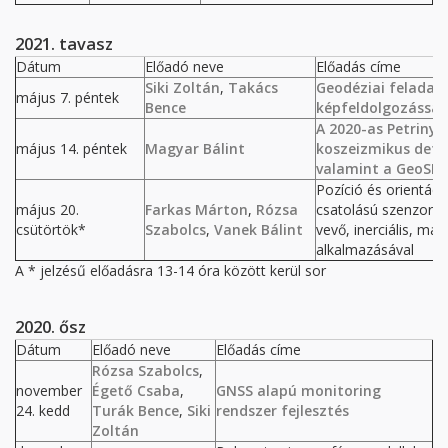
2021. tavasz
Dátum
Előadó neve
Előadás címe
Siki Zoltán
,
Takács
Geodéziai feladat
május 7. péntek
Bence
képfeldolgozással
A 2020-as Petrinya
május 14. péntek
Magyar Bálint
koszeizmikus def
valamint a GeoSES 
Pozíció és orientác
május 20.
Farkas Márton
,
Rózsa
csatolású szenzorfú
csütörtök*
Szabolcs
,
Vanek Bálint
vevő, inerciális, m
alkalmazásával
A * jelzésű előadásra 13-14 óra között kerül sor
2020. ősz
Dátum
Előadó neve
Előadás címe
Rózsa Szabolcs
,
november
Égető Csaba
,
GNSS alapú monitoring
24. kedd
Turák Bence
,
Siki
rendszer fejlesztés
Zoltán