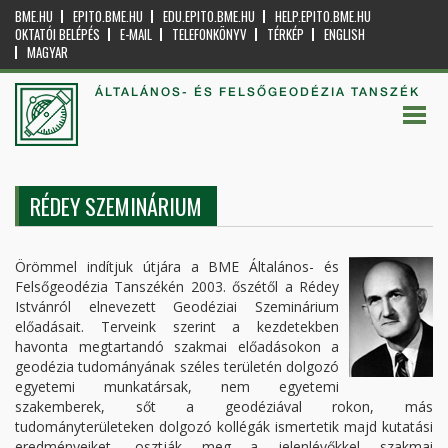
BME.HU
EPITO.BME.HU
EDU.EPITO.BME.HU
HELP.EPITO.BME.HU
OKTATÓI BELÉPÉS
E-MAIL
TELEFONKÖNYV
TÉRKÉP
ENGLISH
MAGYAR
ÁLTALÁNOS- ÉS FELSŐGEODÉZIA TANSZÉK
RÉDEY SZEMINÁRIUM
Örömmel indítjuk útjára a BME Általános- és
Felsőgeodézia Tanszékén 2003. őszétől a Rédey
Istvánról elnevezett Geodéziai Szeminárium
előadásait. Terveink szerint a kezdetekben
havonta megtartandó szakmai előadásokon a
geodézia tudományának széles területén dolgozó
egyetemi munkatársak, nem egyetemi
szakemberek, sőt a geodéziával rokon, más
tudományterületeken dolgozó kollégák ismertetik majd kutatási
eredményeiket, osztják meg a jelenlévőkkel szakmai