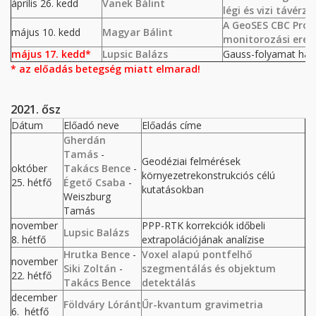
április 26. kedd
Vanek Bálint
légi és vizi távér
A GeoSES CBC Proje
május 10. kedd
Magyar Bálint
monitorozási ere
május 17. kedd*
Lupsic Balázs
Gauss-folyamat hasz
* az előadás betegség miatt elmarad!
2021. ősz
Dátum
Előadó neve
Előadás címe
Gherdán
Tamás
-
Geodéziai felmérések
október
Takács Bence
-
környezetrekonstrukciós célú
25. hétfő
Égető Csaba
-
kutatásokban
Weiszburg
Tamás
november
PPP-RTK korrekciók időbeli
Lupsic Balázs
8. hétfő
extrapolációjának analízise
Hrutka Bence
-
Voxel alapú pontfelhő
november
Siki Zoltán
-
szegmentálás és objektum
22. hétfő
Takács Bence
detektálás
december
Földváry Lóránt
Űr-kvantum gravimetria
6. hétfő