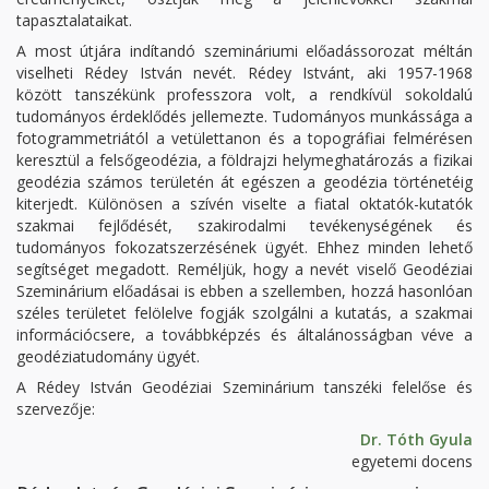
tapasztalataikat.
A most útjára indítandó szemináriumi előadássorozat méltán
viselheti Rédey István nevét. Rédey Istvánt, aki 1957-1968
között tanszékünk professzora volt, a rendkívül sokoldalú
tudományos érdeklődés jellemezte. Tudományos munkássága a
fotogrammetriától a vetülettanon és a topográfiai felmérésen
keresztül a felsőgeodézia, a földrajzi helymeghatározás a fizikai
geodézia számos területén át egészen a geodézia történetéig
kiterjedt. Különösen a szívén viselte a fiatal oktatók-kutatók
szakmai fejlődését, szakirodalmi tevékenységének és
tudományos fokozatszerzésének ügyét. Ehhez minden lehető
segítséget megadott. Reméljük, hogy a nevét viselő Geodéziai
Szeminárium előadásai is ebben a szellemben, hozzá hasonlóan
széles területet felölelve fogják szolgálni a kutatás, a szakmai
információcsere, a továbbképzés és általánosságban véve a
geodéziatudomány ügyét.
A Rédey István Geodéziai Szeminárium tanszéki felelőse és
szervezője:
Dr. Tóth Gyula
egyetemi docens