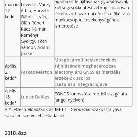
adatbázis felújításának gyorsításával,
március
Levente, Váczy
költségcsökkentésével kapcsolatosan
12.
Attila, Horváth
létrehozott szakmai döntés előkészítő
kedd
Gábor István,
munkacsoport tevékenységének
Oláh Róbert,
ismertetése
Rácz Kálmán,
Reményi
György, Tóth
Sándor,
Ádám
József
Mozgó jármű helyzetének és
április
tájolásának meghatározása
2.
Farkas Márton
alacsony árú GNSS és inerciális
kedd*
érzékelők szoros
csatolású integrációjával
április
EGNOS ionoszféra modell vizsgálata
16.
Lupsic Balázs
(angol nyelven)
kedd*
A * jelzésű előadások az MFTTT Geodéziai Szakosztályával
közösen szervezett előadások
2018. ősz