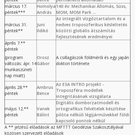
március 17.
Homolya
140 év: Mechanikai Állomás, Süss,
péntek***
András
MOM, MOM Park ...
Az integrált vízgőztartalom és a
március 31.
Juni
nedves troposzferikus késleltetés
péntek**
Ildikó
közötti globális átszámítás
fejlesztésének eredményei
április 7.**
péntek
(program
Orosz
A csillagászok földmérői és egy japán
változás: ápr. 14
Gábor
doktori története
munkaszüneti
nap miatt)
Az ESA INTRO projekt -
április 28.**
Ambrus
Troposzféra modellek
péntek
Bence
integritásának vizsgálata
Digitális domborzatmodell és
május 12.**
Vanek
ortografikus felvételek készítése
péntek
Bálint
pilóta nélküli légijárművekkel földi
kapcsoló pontok nélkül
A ** jelzésű előadások az MFTTT Geodéziai Szakosztályával
közösen szervezett előadások