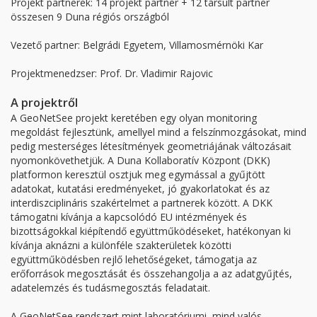
Projekt partnerek: 14 projekt partner + 12 társult partner
összesen 9 Duna régiós országból
Vezető partner: Belgrádi Egyetem, Villamosmérnöki Kar
Projektmenedzser: Prof. Dr. Vladimir Rajovic
A projektről
A GeoNetSee projekt keretében egy olyan monitoring
megoldást fejlesztünk, amellyel mind a felszínmozgásokat, mind
pedig mesterséges létesítmények geometriájának változásait
nyomonkövethetjük. A Duna Kollaboratív Központ (DKK)
platformon keresztül osztjuk meg egymással a gyűjtött
adatokat, kutatási eredményeket, jó gyakorlatokat és az
interdiszciplináris szakértelmet a partnerek között. A DKK
támogatni kívánja a kapcsolódó EU intézmények és
bizottságokkal kiépítendő együttműködéseket, hatékonyan ki
kívánja aknázni a különféle szakterületek közötti
együttműködésben rejlő lehetőségeket, támogatja az
erőforrások megosztását és összehangolja a az adatgyűjtés,
adatelemzés és tudásmegosztás feladatait.
A GeoNetSee rendszert mint laboratóriumi, mind valós