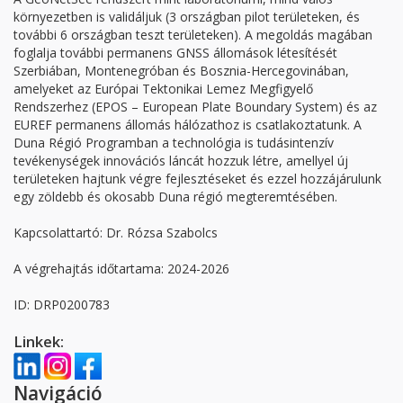
környezetben is validáljuk (3 országban pilot területeken, és
további 6 országban teszt területeken). A megoldás magában
foglalja további permanens GNSS állomások létesítését
Szerbiában, Montenegróban és Bosznia-Hercegovinában,
amelyeket az Európai Tektonikai Lemez Megfigyelő
Rendszerhez (EPOS – European Plate Boundary System) és az
EUREF permanens állomás hálózathoz is csatlakoztatunk. A
Duna Régió Programban a technológia is tudásintenzív
tevékenységek innovációs láncát hozzuk létre, amellyel új
területeken hajtunk végre fejlesztéseket és ezzel hozzájárulunk
egy zöldebb és okosabb Duna régió megteremtésében.
Kapcsolattartó: Dr. Rózsa Szabolcs
A végrehajtás időtartama: 2024-2026
ID: DRP0200783
Linkek:
Navigáció