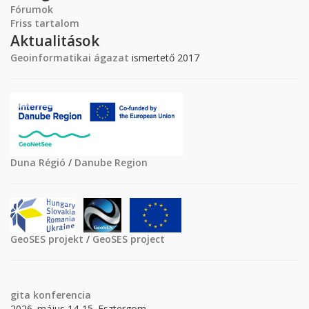
Fórumok
Friss tartalom
Aktualitások
Geoinformatikai ágazat
ismertető 2017
Duna Régió
/
Danube Region
GeoSES projekt
/
GeoSES project
gita
konferencia
2026. május 14-15. Esztergom