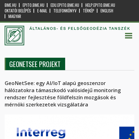
BME.HU
EPITO.BME.HU
EDU.EPITO.BME.HU
HELP.EPITO.BME.HU
OKTATÓI BELÉPÉS
E-MAIL
TELEFONKÖNYV
TÉRKÉP
ENGLISH
MAGYAR
ÁLTALÁNOS- ÉS FELSŐGEODÉZIA TANSZÉK
GEONETSEE PROJEKT
GeoNetSee: egy AI/IoT alapú geoszenzor
hálózatokra támaszkodó valósidejű monitoring
rendszer fejlesztése földfelszín mozgások és
mérnöki szerkezetek vizsgálatára