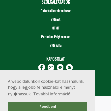
SZOLGÁLTATÁSOK
Oktatási keretrendszer
BMEnet
MTMT
Periodica Polytechnica
BME Alfa
KAPCSOLAT
A weboldalunkon cookie-kat használunk,
hogy a legjobb felhasználói élményt
nyújthassuk.
További információ
Impresszum
Copyright © 2020 BME Építőmérnöki Kar
Rendben!
1111 Budapest, Műegyetem rkp. 3.