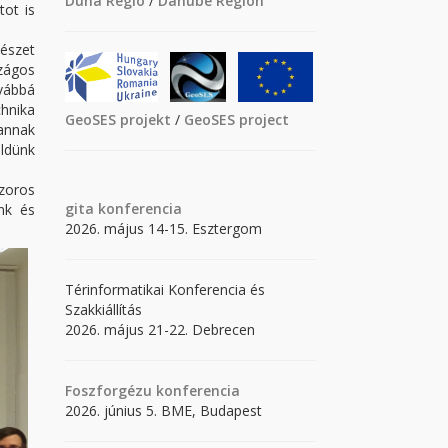
Duna Régió
/
Danube Region
tot is
észet
zágos
ovábbá
hnika
GeoSES projekt
/
GeoSES project
annak
ldünk
zoros
gita
konferencia
ink és
2026. május 14-15. Esztergom
Térinformatikai Konferencia és
Szakkiállítás
2026. május 21-22. Debrecen
Foszforgézu konferencia
2026. június 5. BME, Budapest