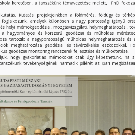
i Iskola keretében, a tanszékünk témavezetése mellett, PhD fokoza
utatás. Kutatási projektjeinkben a földmérés, földügy és térkép
al foglalkozunk, amelyek különösen a nagy pontossági igényű ors
ő) és helyi mérnökgeodéziai, mozgásvizsgálati, helymeghatározási, t
oz a hagyományos és korszerű geodéziai és műholdas méréstec
nk közé tartozik: a nagypontosságú műholdas helymeghatározás és 
mációk meghatározása geodéziai és távérzékelési eszközökkel, Fö
ikus geodéziai monitoring rendszerek fejlesztése és működtetése.
alljuk, hogy gyakorlatias mérnököket csak úgy képezhetünk, ha s
t tanszékünk tevékenységének harmadik pillérét az ipari megbízása