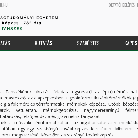
ME.HU
OKTATÓI BELÉPÉS
SÁGTUDOMÁNYI EGYETEM
k képzés 1782 óta
 TANSZÉK
ATÁS
KUTATÁS
SZAKÉRTÉS
KAPCS
ia Tanszékének oktatási feladata egyrészről az építőmérnök hall
sa, másrészről az alapképzésben a geoinformatika-építőmérnökök (e
ig a földmérő és térinformatikai mérnökök képzése. Utóbbi képzés
tok, vetülettan, mérnökgeodézia, nagyméretarányú felmér
határozás, felsőgeodézia és gravimetria tárgyakat.
tnek a műszaki térinformatikában, az ingatlankataszteri munkákb
latában egy-egy szakirányú továbbképzés keretében. Mindemelle
pdiploma megszerzését követően - szakirányú továbbképzést.