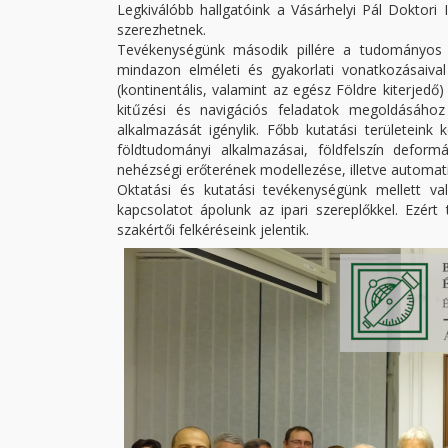
Legkiválóbb hallgatóink a Vásárhelyi Pál Doktor
szerezhetnek.
Tevékenységünk második pillére a tudományos k
mindazon elméleti és gyakorlati vonatkozásaiv
(kontinentális, valamint az egész Földre kiterjed
kitűzési és navigációs feladatok megoldásáh
alkalmazását igénylik. Főbb kutatási területei
földtudományi alkalmazásai, földfelszín defor
nehézségi erőterének modellezése, illetve automat
Oktatási és kutatási tevékenységünk mellett v
kapcsolatot ápolunk az ipari szereplőkkel. Ezér
szakértői felkéréseink jelentik.