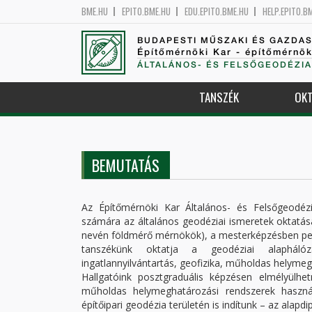
BME.HU
EPITO.BME.HU
EDU.EPITO.BME.HU
HELP.EPITO.B
BUDAPESTI MŰSZAKI ÉS GAZDA
Építőmérnöki Kar - építőmérnö
ÁLTALÁNOS- ÉS FELSŐGEODÉZIA
TANSZÉK
OKT
BEMUTATÁS
Az Építőmérnöki Kar Általános- és Felsőgeodéz
számára az általános geodéziai ismeretek oktatá
nevén földmérő mérnökök), a mesterképzésben ped
tanszékünk oktatja a geodéziai alaphálóza
ingatlannyilvántartás, geofizika, műholdas helymeg
Hallgatóink posztgraduális képzésen elmélyülhe
műholdas helymeghatározási rendszerek haszná
építőipari geodézia területén is indítunk – az ala