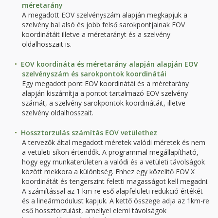
méretarány
A megadott EOV szelvényszám alapján megkapjuk a
szelvény bal alsó és jobb felső sarokpontjainak EOV
koordinátáit illetve a méretarányt és a szelvény
oldalhosszait is.
EOV koordináta és méretarány alapján alapján EOV
szelvényszám és sarokpontok koordinátái
Egy megadott pont EOV koordinátái és a méretarány
alapján kiszámítja a pontot tartalmazó EOV szelvény
számát, a szelvény sarokpontok koordinátáit, illetve
szelvény oldalhosszait.
Hossztorzulás számítás EOV vetülethez
A tervezők által megadott méretek valódi méretek és nem
a vetületi síkon értendők. A programmal megállapítható,
hogy egy munkaterületen a valódi és a vetületi távolságok
között mekkora a különbség. Ehhez egy közelítő EOV X
koordinátát és tengerszint feletti magasságot kell megadni.
A számítással az 1 km-re eső alapfelületi redukció értékét
és a lineármodulust kapjuk. A kettő összege adja az 1km-re
eső hossztorzulást, amellyel elemi távolságok