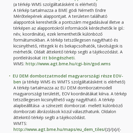
(a térkép WMS szolgáltatásként is elérhető)
A térkép tartalmazza a BME gödi Németh Endre
Mérőtelepének alappontjait. A területen található
alappontok kereshetők a pontszám megadásával illetve a
térképen az alappontokról információk kérdezhetők le (pl.:
név, koordináta), ezek lementhetők különböző
formátumokban. A térkép tetszőlegesen nagyítható és
kicsinyíthető, rétegek ki és bekapcsolhatók, távolságok is
mérhetők. Oldalt áttekintő térkép segíti a tájékozódást. A
pontleírásokat
itt böngészheti
.
WMS:
http://www.agt.bme.hu/cgi-bin/god.wms
EU DEM dombotzatmodel magyarországi része EOV-
ben
(a térkép WMS és WMTS szolgáltatásként is elérhető)
A térkép tartalmazza az EU DEM domborzatmodell
magyarországi területét, EOV koordinátákat kiírva. A térkép
tetszőlegesen kicsinyíthető vagy nagyítható. A térkép
alapbeállítása -a színezett domborzat- mellett különböző
domborzati ábrázolások közül választhatunk. Oldalon
áttekintő térkép segíti a tájékozódást.
WMTS:
http://www.agt.bme.hu/maps/eu_dem_tiles/
{z}/{x}/{-