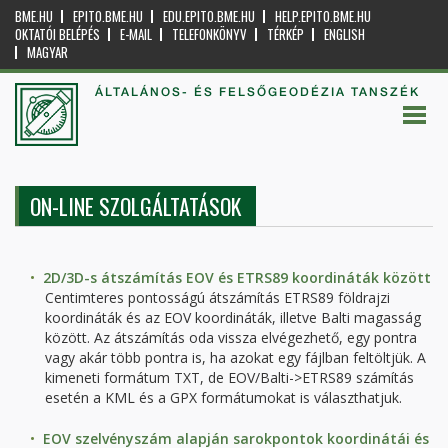
BME.HU
EPITO.BME.HU
EDU.EPITO.BME.HU
HELP.EPITO.BME.HU
OKTATÓI BELÉPÉS
E-MAIL
TELEFONKÖNYV
TÉRKÉP
ENGLISH
MAGYAR
ÁLTALÁNOS- ÉS FELSŐGEODÉZIA TANSZÉK
ON-LINE SZOLGÁLTATÁSOK
2D/3D-s átszámítás EOV és ETRS89 koordináták között
Centimteres pontosságú átszámítás ETRS89 földrajzi
koordináták és az EOV koordináták, illetve Balti magasság
között. Az átszámítás oda vissza elvégezhető, egy pontra
vagy akár több pontra is, ha azokat egy fájlban feltöltjük. A
kimeneti formátum TXT, de EOV/Balti->ETRS89 számítás
esetén a KML és a GPX formátumokat is választhatjuk.
EOV szelvényszám alapján sarokpontok koordinátái és