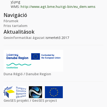
y}.png
WMS:
http://www.agt.bme.hu/cgi-bin/eu_dem.wms
Navigáció
Fórumok
Friss tartalom
Aktualitások
Geoinformatikai ágazat
ismertető 2017
Duna Régió
/
Danube Region
GeoSES projekt
/
GeoSES project