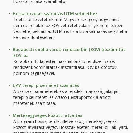
hossztorzulása számítható.
Hossztorzulás számítás UTM vetülethez
Tobbször felvetették már Magyarországon, hogy miért
nem cseréljük le az EOV vetületet valamelyik nemzetközi
vetületre, például az UTM-re. Ez a kis alkalmazás segíthet a
kérdés eldöntésében.
Budapesti önálló városi rendszerből (BÖV) átszámítás
EOV-ba
Korábban Budapesten használ önálló rendszer városi
rendszer koordinátáinak átszámítása EOV-ba ötödfokú
polinom segítségével.
UAV terepi pixelméret számítás
A szenzor paraméterek és a repülési magasság alapján
terepi pixel méret és ArUco illesztőpontok ajánlott
méretének számítása.
Mértékegységek közötti átváltás
A program hossz, terület illetve szög mértékegységek
közötti átváltást végez. Hosszak esetén méter, öl, láb, yard,