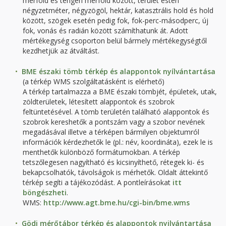
mérföld és tengeri mérföld között, terület estén
négyzetméter, négyzögöl, hektár, katasztrális hold és hold
között, szögek esetén pedig fok, fok-perc-másodperc, új
fok, vonás és radián között számíthatunk át. Adott
mértékegység csoporton belül bármely mértékegységtől
kezdhetjük az átváltást.
BME északi tömb térkép és alappontok nyílvántartása
(a térkép WMS szolgáltatásként is elérhető)
A térkép tartalmazza a BME északi tömbjét, épületek, utak,
zöldterületek, létesített alappontok és szobrok
feltüntetésével. A tömb területén található alappontok és
szobrok kereshetők a pontszám vagy a szobor nevének
megadásával illetve a térképen bármilyen objektumról
információk kérdezhetők le (pl.: név, koordináta), ezek le is
menthetők különböző formátumokban. A térkép
tetszőlegesen nagyítható és kicsinyíthető, rétegek ki- és
bekapcsolhatók, távolságok is mérhetők. Oldalt áttekintő
térkép segíti a tájékozódást. A pontleírásokat
itt
böngészheti
.
WMS:
http://www.agt.bme.hu/cgi-bin/bme.wms
Gödi mérőtábor térkép és alappontok nyilvántartása