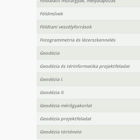
Földalatti műtárgyak, mélyalapozás
Földművek
Földtani veszélyforrások
Fotogrammetria és lézerszkennelés
Geodézia
Geodézia és térinformatika projektfeladat
Geodézia I.
Geodézia II.
Geodézia mérőgyakorlat
Geodézia projektfeladat
Geodézia története