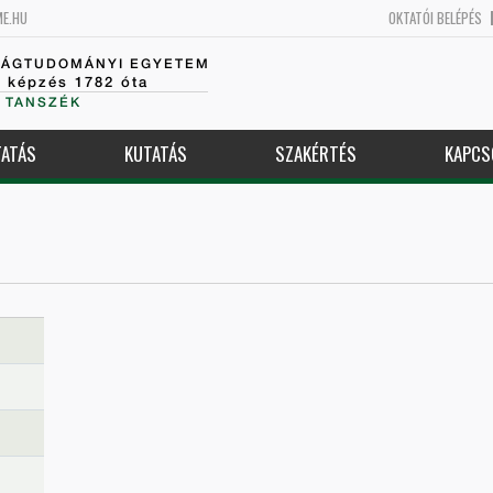
ME.HU
OKTATÓI BELÉPÉS
SÁGTUDOMÁNYI EGYETEM
k képzés 1782 óta
 TANSZÉK
ATÁS
KUTATÁS
SZAKÉRTÉS
KAPCS