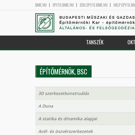
BME.HU
EPITO.BME.HU
EDU.EPITO.BME.HU
HELP.EPITO.B
BUDAPESTI MŰSZAKI ÉS GAZDA
Építőmérnöki Kar - építőmérnö
ÁLTALÁNOS- ÉS FELSŐGEODÉZIA
TANSZÉK
OKT
ÉPÍTŐMÉRNÖK, BSC
3D szerkezetkonstruálás
A Duna
A statika és dinamika alapjai
Acél- és öszvérszerkezetek