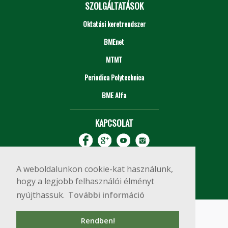
SZOLGÁLTATÁSOK
Oktatási keretrendszer
BMEnet
MTMT
Periodica Polytechnica
BME Alfa
KAPCSOLAT
A weboldalunkon cookie-kat használunk,
hogy a legjobb felhasználói élményt
nyújthassuk.
További információ
Impresszum
Copyright © 2020 BME Építőmérnöki Kar
Rendben!
1111 Budapest, Műegyetem rkp. 3.