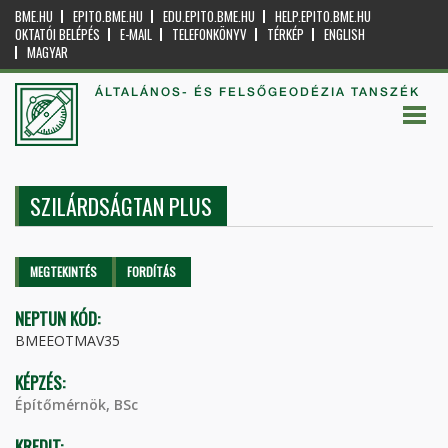
BME.HU
EPITO.BME.HU
EDU.EPITO.BME.HU
HELP.EPITO.BME.HU
OKTATÓI BELÉPÉS
E-MAIL
TELEFONKÖNYV
TÉRKÉP
ENGLISH
MAGYAR
ÁLTALÁNOS- ÉS FELSŐGEODÉZIA TANSZÉK
SZILÁRDSÁGTAN PLUS
Elsődleges fülek
MEGTEKINTÉS
(AKTÍV
FORDÍTÁS
FÜL)
NEPTUN KÓD:
BMEEOTMAV35
KÉPZÉS:
Építőmérnök, BSc
KREDIT: