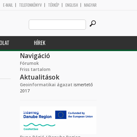
E-MAIL
TELEFONKÖNYV
TÉRKÉP
ENGLISH
MAGYAR
Search
Keresés űrlap
this
site
OLAT
HÍREK
Navigáció
Fórumok
Friss tartalom
Aktualitások
Geoinformatikai ágazat
ismertető
2017