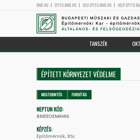
BME.HU
EPITO.BME.HU
EDU.EPITO.BME.HU
HELP.EPITO.B
BUDAPESTI MŰSZAKI ÉS GAZDA
Építőmérnöki Kar - építőmérnö
ÁLTALÁNOS- ÉS FELSŐGEODÉZIA
TANSZÉK
OKT
ÉPÍTETT KÖRNYEZET VÉDELME
Elsődleges fülek
MEGTEKINTÉS
(AKTÍV
FORDÍTÁS
FÜL)
NEPTUN KÓD:
BMEEOEMAV60
KÉPZÉS:
Építőmérnök, BSc