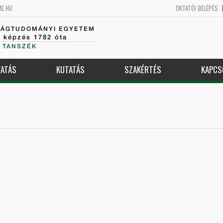
ME.HU
OKTATÓI BELÉPÉS
SÁGTUDOMÁNYI EGYETEM
k képzés 1782 óta
 TANSZÉK
ATÁS
KUTATÁS
SZAKÉRTÉS
KAPCS