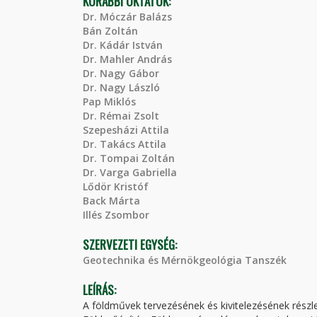
KORÁBBI OKTATÓK:
Dr. Móczár Balázs
Bán Zoltán
Dr. Kádár István
Dr. Mahler András
Dr. Nagy Gábor
Dr. Nagy László
Pap Miklós
Dr. Rémai Zsolt
Szepesházi Attila
Dr. Takács Attila
Dr. Tompai Zoltán
Dr. Varga Gabriella
Lődör Kristóf
Back Márta
Illés Zsombor
SZERVEZETI EGYSÉG:
Geotechnika és Mérnökgeológia Tanszék
LEÍRÁS:
A földművek tervezésének és kivitelezésének részl