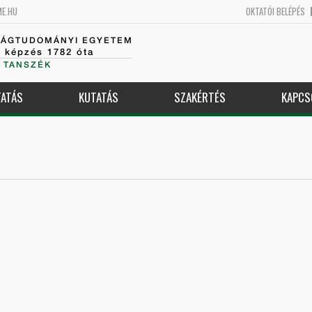
ME.HU
OKTATÓI BELÉPÉS
SÁGTUDOMÁNYI EGYETEM
k képzés 1782 óta
 TANSZÉK
ATÁS
KUTATÁS
SZAKÉRTÉS
KAPCS