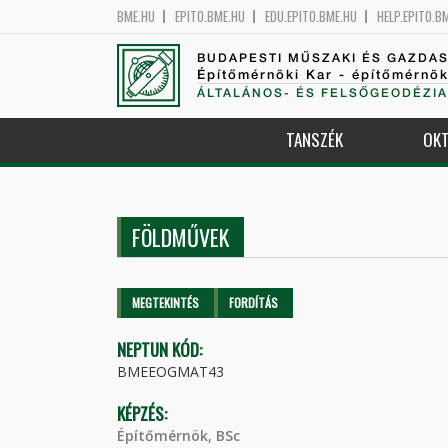
BME.HU
EPITO.BME.HU
EDU.EPITO.BME.HU
HELP.EPITO.B
BUDAPESTI MŰSZAKI ÉS GAZDA
Építőmérnöki Kar - építőmérnö
ÁLTALÁNOS- ÉS FELSŐGEODÉZIA
TANSZÉK
OKT
FÖLDMŰVEK
Elsődleges fülek
MEGTEKINTÉS
(AKTÍV
FORDÍTÁS
FÜL)
NEPTUN KÓD:
BMEEOGMAT43
KÉPZÉS:
Építőmérnök, BSc