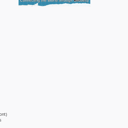
.
ont)
s