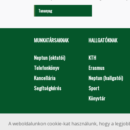
Tananyag
MUNKATÁRSAKNAK
HALLGATÓKNAK
Neptun (oktatói)
KTH
Telefonkönyv
Erasmus
Kancellária
Neptun (hallgatói)
Segítségkérés
Sport
Könyvtár
A weboldalunkon cookie-kat használunk, hogy a legjobb
1111