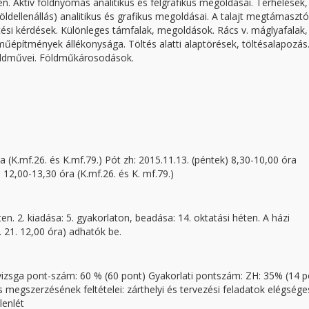
. Aktív földnyomás analitikus és félgrafikus megoldásai. Terhelések,
ldellenállás) analitikus és grafikus megoldásai. A talajt megtámasztó
tési kérdések. Különleges támfalak, megoldások. Rács v. máglyafalak,
ldműépítmények állékonysága. Töltés alatti alaptörések, töltésalapozás
földművei. Földműkárosodások.
a (K.mf.26. és K.mf.79.) Pót zh: 2015.11.13. (péntek) 8,30-10,00 óra
) 12,00-13,30 óra (K.mf.26. és K. mf.79.)
ten. 2. kiadása: 5. gyakorlaton, beadása: 14. oktatási héten. A házi
. 21. 12,00 óra) adhatók be.
 vizsga pont-szám: 60 % (60 pont) Gyakorlati pontszám: ZH: 35% (14 p
ás megszerzésének feltételei: zárthelyi és tervezési feladatok elégsége
lenlét