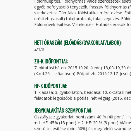
Földműépítés. Földnyomás valós szerkezetek esetén
egyéb befolyásoló tényezők. Passzív földnyomás (fö
szerkezetek. Támfalak földstatikai méretezése. Épí
erősített (vasalt) talajtámfalak, talajszegezés. Fö
Földművek építése. Víztelenítés. Hulladéklerakók 
HETI ÓRASZÁM (ELŐADÁS/GYAKORLAT/LABOR):
2/1/0
ZH-K IDŐPONTJAI:
7. oktatási héten: 2015.10.20. (kedd) 18,00-19,30 ór
(K.mf.26. - előadáson) Pótpót zh: 2015.12.17. (csüt.
HF-K IDŐPONTJAI:
1. kiadása: 3. gyakorlaton, beadása: 10. oktatási hé
feladatok legkésőbb a pótlási hét végéig (2015. dec
JEGYKIALAKÍTÁS SZEMPONTJAI:
Osztályzat: gyakorlati pontszám: 40 % (40 pont) +
+ 1. HF: 45% (18 pont) + 2. HF: 20 % (8 pont) Aláír
szintű teljesítése (min. 50%) és megfelelő számú je