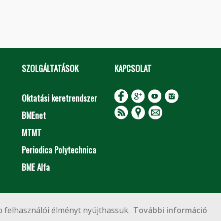
SZOLGÁLTATÁSOK
KAPCSOLAT
Oktatási keretrendszer
BMEnet
MTMT
Periodica Polytechnica
BME Alfa
Impresszum
Copyright © 2020 BME Építőmérnöki Kar
 felhasználói élményt nyújthassuk.
További információ
 Budapest, Műegyetem rkp. 3.
+36 1 463 3531
webmester@emk.bme