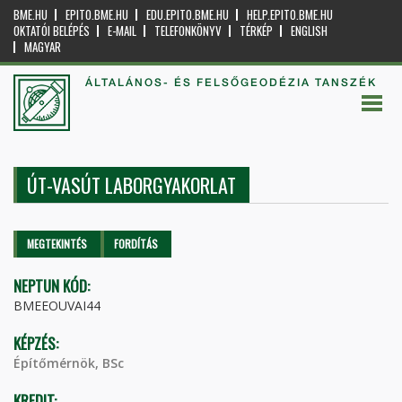
BME.HU
EPITO.BME.HU
EDU.EPITO.BME.HU
HELP.EPITO.BME.HU
OKTATÓI BELÉPÉS
E-MAIL
TELEFONKÖNYV
TÉRKÉP
ENGLISH
MAGYAR
ÁLTALÁNOS- ÉS FELSŐGEODÉZIA TANSZÉK
ÚT-VASÚT LABORGYAKORLAT
Elsődleges fülek
MEGTEKINTÉS
(AKTÍV
FORDÍTÁS
FÜL)
NEPTUN KÓD:
BMEEOUVAI44
KÉPZÉS:
Építőmérnök, BSc
KREDIT: