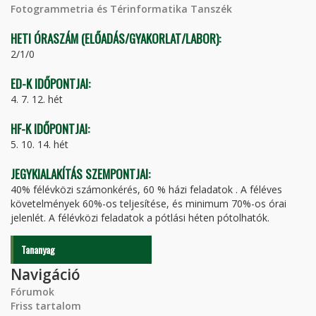
Fotogrammetria és Térinformatika Tanszék
HETI ÓRASZÁM (ELŐADÁS/GYAKORLAT/LABOR):
2/1/0
ED-K IDŐPONTJAI:
4. 7. 12. hét
HF-K IDŐPONTJAI:
5. 10. 14. hét
JEGYKIALAKÍTÁS SZEMPONTJAI:
40% félévközi számonkérés, 60 % házi feladatok . A féléves
követelmények 60%-os teljesítése, és minimum 70%-os órai
jelenlét. A félévközi feladatok a pótlási héten pótolhatók.
Tananyag
Navigáció
Fórumok
Friss tartalom