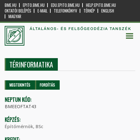
BME.HU
EPITO.BME.HU
EDU.EPITO.BME.HU
HELP.EPITO.BME.HU
OKTATÓI BELÉPÉS
E-MAIL
TELEFONKÖNYV
TÉRKÉP
ENGLISH
MAGYAR
ÁLTALÁNOS- ÉS FELSŐGEODÉZIA TANSZÉK
TÉRINFORMATIKA
Elsődleges fülek
MEGTEKINTÉS
(AKTÍV
FORDÍTÁS
FÜL)
NEPTUN KÓD:
BMEEOFTAT43
KÉPZÉS:
Építőmérnök, BSc
KREDIT: