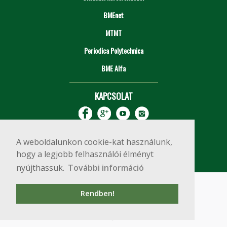
BMEnet
MTMT
Periodica Polytechnica
BME Alfa
KAPCSOLAT
A weboldalunkon cookie-kat használunk,
hogy a legjobb felhasználói élményt
nyújthassuk.
További információ
Impresszum
Copyright © 2020 BME Építőmérnöki Kar
Rendben!
1111 Budapest, Műegyetem rkp. 3.
+36 1 463 3531
webmester@emk.bme.hu