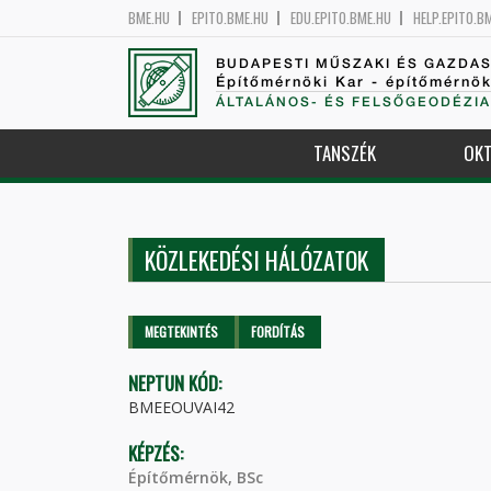
BME.HU
EPITO.BME.HU
EDU.EPITO.BME.HU
HELP.EPITO.B
BUDAPESTI MŰSZAKI ÉS GAZDA
Építőmérnöki Kar - építőmérnö
ÁLTALÁNOS- ÉS FELSŐGEODÉZIA
TANSZÉK
OKT
KÖZLEKEDÉSI HÁLÓZATOK
Elsődleges fülek
MEGTEKINTÉS
(AKTÍV
FORDÍTÁS
FÜL)
NEPTUN KÓD:
BMEEOUVAI42
KÉPZÉS:
Építőmérnök, BSc