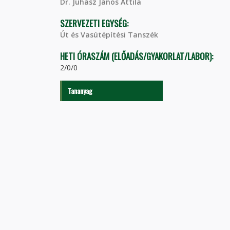
Dr. Juhász János Attila
SZERVEZETI EGYSÉG:
Út és Vasútépítési Tanszék
HETI ÓRASZÁM (ELŐADÁS/GYAKORLAT/LABOR):
2/0/0
Tananyag