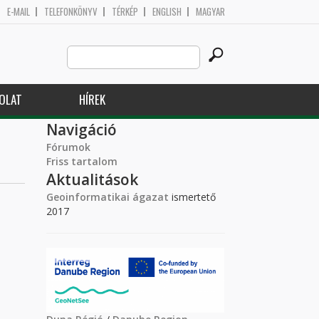
E-MAIL
TELEFONKÖNYV
TÉRKÉP
ENGLISH
MAGYAR
Search
Keresés űrlap
this
site
OLAT
HÍREK
Navigáció
Fórumok
Friss tartalom
Aktualitások
Geoinformatikai ágazat
ismertető
2017