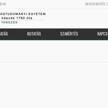
ME.HU
OKTATÓI BELÉPÉS
SÁGTUDOMÁNYI EGYETEM
k képzés 1782 óta
 TANSZÉK
ATÁS
KUTATÁS
SZAKÉRTÉS
KAPCS