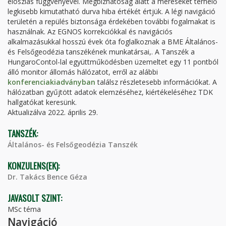
eloszlás függvényével. Megbízhatóság alatt a méréseket terhelő
legkisebb kimutatható durva hiba értékét értjük. A légi navigáció
területén a repülés biztonsága érdekében további fogalmakat is
használnak. Az EGNOS korrekciókkal és navigációs
alkalmazásukkal hosszú évek óta foglalkoznak a BME Általános-
és Felsőgeodézia tanszékének munkatársai,. A Tanszék a
HungaroContol-lal együttműködésben üzemeltet egy 11 pontból
álló monitor állomás hálózatot, erről az alábbi
konferenciakiadványban
találsz részletesebb információkat. A
hálózatban gyűjtött adatok elemzéséhez, kiértékeléséhez TDK
hallgatókat keresünk.
Aktualizálva 2022. április 29.
TANSZÉK:
Általános- és Felsőgeodézia Tanszék
KONZULENS(EK):
Dr. Takács Bence Géza
JAVASOLT SZINT:
MSc téma
Navigáció