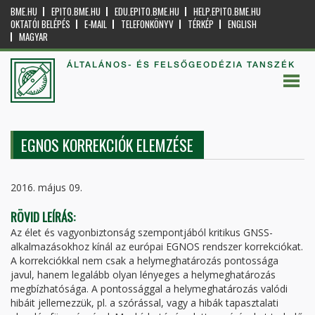
BME.HU
EPITO.BME.HU
EDU.EPITO.BME.HU
HELP.EPITO.BME.HU
OKTATÓI BELÉPÉS
E-MAIL
TELEFONKÖNYV
TÉRKÉP
ENGLISH
MAGYAR
ÁLTALÁNOS- ÉS FELSŐGEODÉZIA TANSZÉK
EGNOS KORREKCIÓK ELEMZÉSE
2016. május 09.
RÖVID LEÍRÁS:
Az élet és vagyonbiztonság szempontjából kritikus GNSS-
alkalmazásokhoz kínál az európai EGNOS rendszer korrekciókat.
A korrekciókkal nem csak a helymeghatározás pontossága
javul, hanem legalább olyan lényeges a helymeghatározás
megbízhatósága. A pontossággal a helymeghatározás valódi
hibáit jellemezzük, pl. a szórással, vagy a hibák tapasztalati