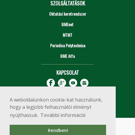
SZOLGÁLTATÁSOK
Oktatási keretrendszer
BMEnet
MTMT
Periodica Polytechnica
BME Alfa
KAPCSOLAT
A weboldalunkon cookie-kat használunk,
hogy a legjobb felhasználói élményt
nyújthassuk.
További információ
Impresszum
Copyright © 2020 BME Építőmérnöki Kar
Rendben!
1111 Budapest, Műegyetem rkp. 3.