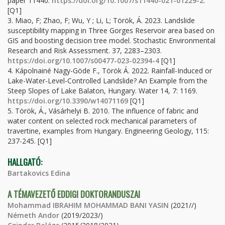
paper 11440.
https://doi.org/10.1007/s11440-021-01229-2
.
[Q1]
3. Miao, F; Zhao, F; Wu, Y ; Li, L; Török, Á. 2023. Landslide
susceptibility mapping in Three Gorges Reservoir area based on
GIS and boosting decision tree model. Stochastic Environmental
Research and Risk Assessment. 37, 2283–2303.
https://doi.org/10.1007/s00477-023-02394-4
[Q1]
4. Kápolnainé Nagy-Göde F., Török Á. 2022. Rainfall-Induced or
Lake-Water-Level-Controlled Landslide? An Example from the
Steep Slopes of Lake Balaton, Hungary. Water 14, 7: 1169.
https://doi.org/10.3390/w14071169
[Q1]
5. Török, Á., Vásárhelyi B. 2010. The influence of fabric and
water content on selected rock mechanical parameters of
travertine, examples from Hungary. Engineering Geology, 115:
237-245. [Q1]
HALLGATÓ:
Bartakovics Edina
A TÉMAVEZETŐ EDDIGI DOKTORANDUSZAI
Mohammad IBRAHIM MOHAMMAD BANI YASIN
(2021//)
Németh Andor
(2019/2023/)