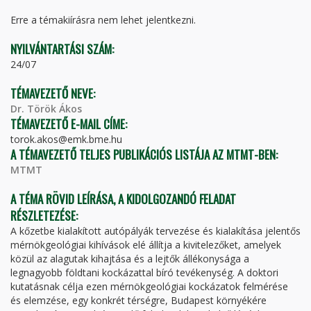
FÜL)
Erre a témakiírásra nem lehet jelentkezni.
NYILVÁNTARTÁSI SZÁM:
24/07
TÉMAVEZETŐ NEVE:
Dr. Török Ákos
TÉMAVEZETŐ E-MAIL CÍME:
torok.akos@emk.bme.hu
A TÉMAVEZETŐ TELJES PUBLIKÁCIÓS LISTÁJA AZ MTMT-BEN:
MTMT
A TÉMA RÖVID LEÍRÁSA, A KIDOLGOZANDÓ FELADAT
RÉSZLETEZÉSE:
A kőzetbe kialakított autópályák tervezése és kialakítása jelentős
mérnökgeológiai kihívások elé állítja a kivitelezőket, amelyek
közül az alagutak kihajtása és a lejtők állékonysága a
legnagyobb földtani kockázattal bíró tevékenység. A doktori
kutatásnak célja ezen mérnökgeológiai kockázatok felmérése
és elemzése, egy konkrét térségre, Budapest környékére