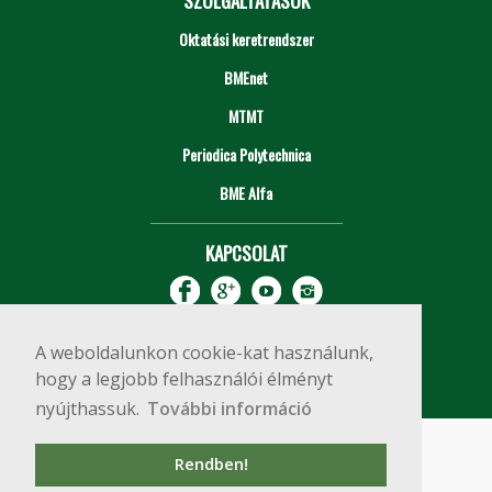
SZOLGÁLTATÁSOK
Oktatási keretrendszer
BMEnet
MTMT
Periodica Polytechnica
BME Alfa
KAPCSOLAT
A weboldalunkon cookie-kat használunk,
hogy a legjobb felhasználói élményt
nyújthassuk.
További információ
Impresszum
Copyright © 2020 BME Építőmérnöki Kar
Rendben!
1111 Budapest, Műegyetem rkp. 3.