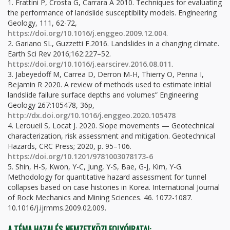
1. Frattini P, Crosta G, Carrara A 2010. Techniques for evaluating
the performance of landslide susceptibility models. Engineering
Geology, 111, 62-72,
https://doi.org/10.1016/j.enggeo.2009.12.004
.
2. Gariano SL, Guzzetti F.2016. Landslides in a changing climate.
Earth Sci Rev 2016;162:227–52.
https://doi.org/10.1016/j.earscirev.2016.08.011
.
3. Jabeyedoff M, Carrea D, Derron M-H, Thierry O, Penna I,
Bejamin R 2020. A review of methods used to estimate initial
landslide failure surface depths and volumes” Engineering
Geology 267:105478, 36p,
http://dx.doi.org/10.1016/j.enggeo.2020.105478
4. Leroueil S, Locat J. 2020. Slope movements — Geotechnical
characterization, risk assessment and mitigation. Geotechnical
Hazards, CRC Press; 2020, p. 95–106.
https://doi.org/10.1201/9781003078173-6
5. Shin, H-S, Kwon, Y-C, Jung, Y-S, Bae, G-J, Kim, Y-G.
Methodology for quantitative hazard assessment for tunnel
collapses based on case histories in Korea. International Journal
of Rock Mechanics and Mining Sciences. 46. 1072-1087.
10.1016/j.ijrmms.2009.02.009.
A TÉMA HAZAI ÉS NEMZETKÖZI FOLYÓIRATAI: