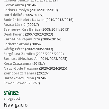
Czinder Balázs
(2015/2018/2021)
Török Anita
(2014//)
Farkas Orsolya
(2014/2018/2019)
Barsi Ildikó
(2009/2012/)
Bodnár Nikolett Katalin
(2010/2013/2016)
Rózsa László
(2009//)
Szemerey-Kiss Balázs
(2008/2011/2013)
Deák Ferenc
(2007/2023/2023)
Kárpátiné Pápay Zita
(2006/2016/)
Lorberer Árpád
(2005//)
Görög Péter
(2002/2005/2009)
Forgó Lea Zamfira
(2003/2006/2009)
BesharatiNezhad Ali
(2019/2023/2025)
Kósa Zsuzsanna
(2018//)
Nagy-Göde Fruzsina
(2020/2024/2025)
Zomborácz Tamás
(2022//)
Bartakovics Edina
(2024//)
Fawad Fawad
(2025//)
STÁTUSZ:
elfogadott
Navigáció