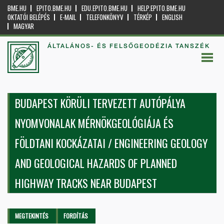
BME.HU
EPITO.BME.HU
EDU.EPITO.BME.HU
HELP.EPITO.BME.HU
OKTATÓI BELÉPÉS
E-MAIL
TELEFONKÖNYV
TÉRKÉP
ENGLISH
MAGYAR
ÁLTALÁNOS- ÉS FELSŐGEODÉZIA TANSZÉK
BUDAPEST KÖRÜLI TERVEZETT AUTÓPÁLYA
NYOMVONALAK MÉRNÖKGEOLÓGIÁJA ÉS
FÖLDTANI KOCKÁZATAI / ENGINEERING GEOLOGY
AND GEOLOGICAL HAZARDS OF PLANNED
HIGHWAY TRACKS NEAR BUDAPEST
Elsődleges fülek
MEGTEKINTÉS
(AKTÍV
FORDÍTÁS