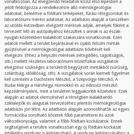
vonatkozóan. Az elvégzendő feladatok közül első lépésben a
jelölt feldolgozza a rendelkezésre álló mérnökgeológiai
adatokat, beleértve a földtani térképeket, fúrási rétegsorokat és
laboratóriumi mérési adatokat. Az adatbázis alapját a tanszéken
az utóbbi évtizedben elvégzett mérések adják, amelyek főként a
tervezett M0-ás autópályához készültek s annak is az észak-
nyugati kőzetekben kialakított szakaszára vonatkoznak. Ezen
adatok mellett a terület bejárásával és újabb felszíni minták
gyűjtésével a mérnökgeológiai adatbázis bővítését kell
elvégezni. Ehhez a helyszíni mérések (rétegdőlés, tagoltságok,
stb.) mellett részletes laboratóriumi kőzetfizikai vizsgálatok
elvégzése szükséges a területről begyűjtött mintákból (sűrűség,
szilárdság, időállóság, stb). A vizsgálatok során kiemelt figyelmet
kell szentelni a Dachsteini Mészkő, a Szépvölgyi Mészkő, A
Budai Márga a Hárshegyi Homokkő és az édesvízi mészkő
képződményekre, mint a területen leggyakoribb kőzetekre. Ezek
alapján az adatok elemzésével a térségben kialakítandó
sziklalejtők és alagutak tervezéséhez jelentős mérnökgeológiai
adatbázis jön létre. Az adatbázis alapján azonosíthatók az egyes
formációba sorolható kőzetek főbb paraméterei és azok
változékonysága, valamint a főbb földtani kockázatok. Ennek
segítségével a terültre vonatkozóan egy új földtani kockázat
értékelési rendszer is kidolgozható. A rendszer kidolgozásához a