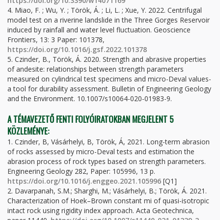
https://doi.org/10.3390/w14071169
4. Miao, F. ; Wu, Y. ; Török, Á. ; Li, L. ; Xue, Y. 2022. Centrifugal
model test on a riverine landslide in the Three Gorges Reservoir
induced by rainfall and water level fluctuation. Geoscience
Frontiers, 13: 3 Paper: 101378,
https://doi.org/10.1016/j.gsf.2022.101378
5. Czinder, B., Török, Á. 2020. Strength and abrasive properties
of andesite: relationships between strength parameters
measured on cylindrical test specimens and micro-Deval values-
a tool for durability assessment. Bulletin of Engineering Geology
and the Environment. 10.1007/s10064-020-01983-9.
A TÉMAVEZETŐ FENTI FOLYÓIRATOKBAN MEGJELENT 5
KÖZLEMÉNYE:
1. Czinder, B, Vásárhelyi, B, Török, Á, 2021. Long-term abrasion
of rocks assessed by micro-Deval tests and estimation the
abrasion process of rock types based on strength parameters.
Engineering Geology 282, Paper: 105996, 13 p.
https://doi.org/10.1016/j.enggeo.2021.105996
[Q1]
2. Davarpanah, S.M.; Sharghi, M.; Vásárhelyi, B.; Török, Á. 2021.
Characterization of Hoek–Brown constant mi of quasi-isotropic
intact rock using rigidity index approach. Acta Geotechnica,