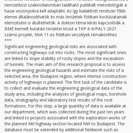
nemzetközi szakirodalomban található publikált metodológiát a
hazai viszonyokra kell adaptálni. Az így kialakított rendszer főbb
elemei általánosíthatók és más területek földtani kockázatainak
elemzésére is átültethetők. A doktori téma kiírás kapcsolódik a
BME kiemelt kutatási területei közül a TKP-6-6/PALY-2021
számú projekt, NVA 11-es földtani veszélyek témaköréhez.
***
Significant engineering geological risks are associated with
constructing highways cut into rocks. The most significant ones
are linked to slope stability of rocky slopes and the excavation
of tunnels. The main aim of this research proposal is to assess
the engineering geological hazards and estimate the risks of a
selected area, the Budapest region, where intense construction
activity of highways is planned. The first task of the candidate is
to collect and evaluate the engineering geological data of the
study area, including the analyses of geological maps, borehole
data, stratigraphy and laboratory test results of the rock
formations. For this step, a large quantity of data is available at
our department, which was collected during the past ten years
and linked to projects associated with the exploration works of
the planned M0 highway section located NW to Budapest. The
database must be extended by additional fieldwork such as