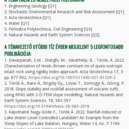
1. Engineering Geology [Q1]
2. Stochastic Environmental Research and Risk Assessment [Q1]
3. Acta Geotechnica [Q1]
4. Water [Q1]
5. Periodica Polytechnica, Civil Engineering [Q3]
6. Natural Hazards and Earth System Sciences [Q2]
A TÉMAVEZETŐ UTÓBBI TÍZ ÉVBEN MEGJELENT 5 LEGFONTOSABB
PUBLIKÁCIÓJA:
1. Davarpanah, S.M. ; Sharghi, M. ; Vásárhelyi, B. ; Török, Á. 2022.
Characterization of Hoek–Brown constant mi of quasi-isotropic
intact rock using rigidity index approach. Acta Geotechnica 17, 3
pp. 877-902,
https://doi.org/10.1007/s11440-021-01229-2
2. Török Á., Barsi Á., Bögöly Gy., Lovas T., Somogyi Á., Görög, P.
2018. Slope stability and rockfall assessment of volcanic tuffs
using RPAS with 2-D FEM slope modelling. Natural Hazards and
Earth System Sciences. 18, 583-597
https://doi.org/10.5194/nhess-18-583-2018
3. Kápolnainé Nagy-Göde F., Török Á. 2022. Rainfall-Induced or
Lake-Water-Level-Controlled Landslide? An Example from the
Steep Slopes of Lake Balaton, Hungary, Water 14, no. 7: 1169.