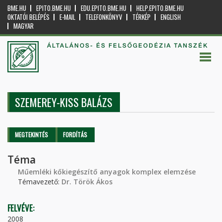
BME.HU
EPITO.BME.HU
EDU.EPITO.BME.HU
HELP.EPITO.BME.HU
OKTATÓI BELÉPÉS
E-MAIL
TELEFONKÖNYV
TÉRKÉP
ENGLISH
MAGYAR
ÁLTALÁNOS- ÉS FELSŐGEODÉZIA TANSZÉK
SZEMEREY-KISS BALÁZS
Elsődleges fülek
MEGTEKINTÉS
(AKTÍV
FORDÍTÁS
FÜL)
Téma
Műemléki kőkiegészítő anyagok komplex elemzése
Témavezető:
Dr. Török Ákos
FELVÉVE:
2008