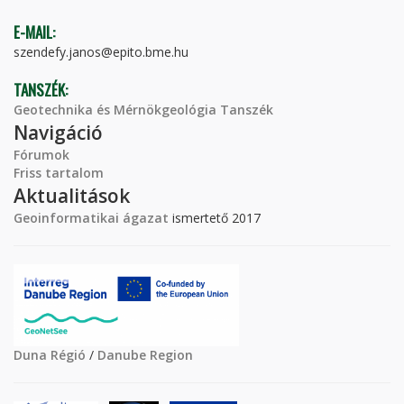
E-MAIL:
szendefy.janos@epito.bme.hu
TANSZÉK:
Geotechnika és Mérnökgeológia Tanszék
Navigáció
Fórumok
Friss tartalom
Aktualitások
Geoinformatikai ágazat
ismertető 2017
Duna Régió
/
Danube Region