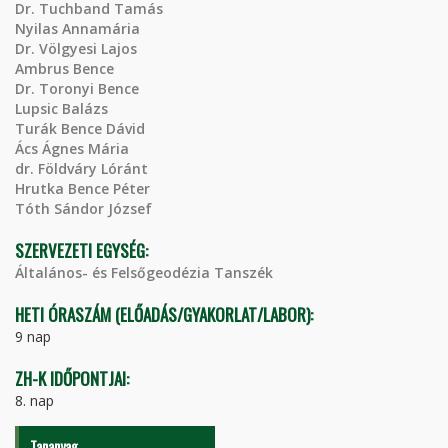
Dr. Tuchband Tamás
Nyilas Annamária
Dr. Völgyesi Lajos
Ambrus Bence
Dr. Toronyi Bence
Lupsic Balázs
Turák Bence Dávid
Ács Ágnes Mária
dr. Földváry Lóránt
Hrutka Bence Péter
Tóth Sándor József
SZERVEZETI EGYSÉG:
Általános- és Felsőgeodézia Tanszék
HETI ÓRASZÁM (ELŐADÁS/GYAKORLAT/LABOR):
9 nap
ZH-K IDŐPONTJAI:
8. nap
Tananyag