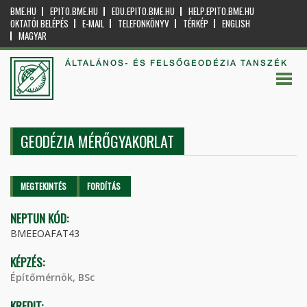
BME.HU
EPITO.BME.HU
EDU.EPITO.BME.HU
HELP.EPITO.BME.HU
OKTATÓI BELÉPÉS
E-MAIL
TELEFONKÖNYV
TÉRKÉP
ENGLISH
MAGYAR
ÁLTALÁNOS- ÉS FELSŐGEODÉZIA TANSZÉK
GEODÉZIA MÉRŐGYAKORLAT
Elsődleges fülek
MEGTEKINTÉS
(AKTÍV
FORDÍTÁS
FÜL)
NEPTUN KÓD:
BMEEOAFAT43
KÉPZÉS:
Építőmérnök, BSc
KREDIT: