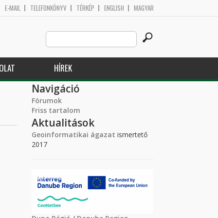
E-MAIL
TELEFONKÖNYV
TÉRKÉP
ENGLISH
MAGYAR
Search
Keresés űrlap
this
site
OLAT
HÍREK
Navigáció
Fórumok
Friss tartalom
Aktualitások
Geoinformatikai ágazat
ismertető
2017