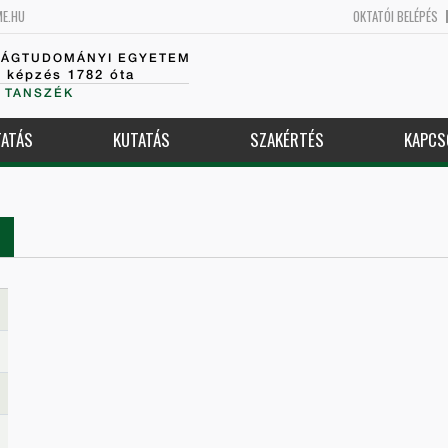
ME.HU
OKTATÓI BELÉPÉS
SÁGTUDOMÁNYI EGYETEM
k képzés 1782 óta
 TANSZÉK
ATÁS
KUTATÁS
SZAKÉRTÉS
KAPCS