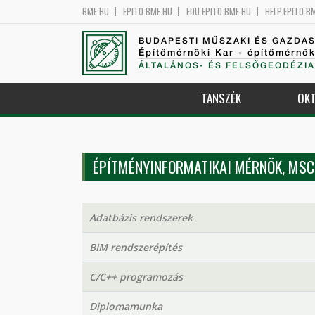
BME.HU
EPITO.BME.HU
EDU.EPITO.BME.HU
HELP.EPITO.B
BUDAPESTI MŰSZAKI ÉS GAZDA
Építőmérnöki Kar - építőmérnö
ÁLTALÁNOS- ÉS FELSŐGEODÉZIA
TANSZÉK
OKT
ÉPÍTMÉNYINFORMATIKAI MÉRNÖK, MSC
Adatbázis rendszerek
BIM rendszerépítés
C/C++ programozás
Diplomamunka