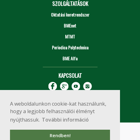
SZOLGÁLTATÁSOK
Oktatási keretrendszer
BMEnet
MTMT
Periodica Polytechnica
BME Alfa
KAPCSOLAT
A weboldalunkon cookie-kat használunk,
hogy a legjobb felhasználói élményt
nyújthassuk.
További információ
Impresszum
Copyright © 2020 BME Építőmérnöki Kar
Rendben!
1111 Budapest, Műegyetem rkp. 3.