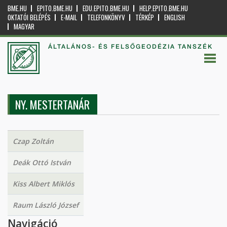
BME.HU
EPITO.BME.HU
EDU.EPITO.BME.HU
HELP.EPITO.BME.HU
OKTATÓI BELÉPÉS
E-MAIL
TELEFONKÖNYV
TÉRKÉP
ENGLISH
MAGYAR
ÁLTALÁNOS- ÉS FELSŐGEODÉZIA TANSZÉK
NY. MESTERTANÁR
Czap Zoltán
Deák Ottó István
Kiss Albert Miklós
Raum László József
Navigáció