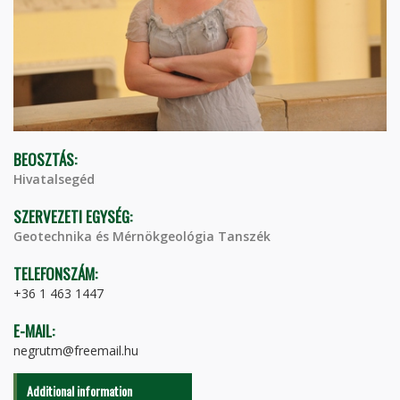
BEOSZTÁS:
Hivatalsegéd
SZERVEZETI EGYSÉG:
Geotechnika és Mérnökgeológia Tanszék
TELEFONSZÁM:
+36 1 463 1447
E-MAIL:
negrutm@freemail.hu
Additional information