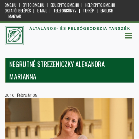
BME.HU
EPITO.BME.HU
EDU.EPITO.BME.HU
HELP.EPITO.BME.HU
OKTATÓI BELÉPÉS
E-MAIL
TELEFONKÖNYV
TÉRKÉP
ENGLISH
MAGYAR
ÁLTALÁNOS- ÉS FELSŐGEODÉZIA TANSZÉK
NEGRUTNÉ STREZENICZKY ALEXANDRA
MARIANNA
2016. február 08.