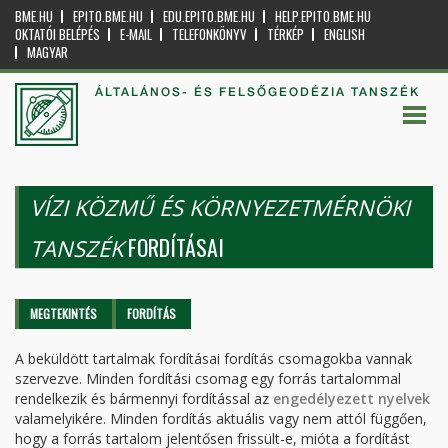
BME.HU
EPITO.BME.HU
EDU.EPITO.BME.HU
HELP.EPITO.BME.HU
OKTATÓI BELÉPÉS
E-MAIL
TELEFONKÖNYV
TÉRKÉP
ENGLISH
MAGYAR
ÁLTALÁNOS- ÉS FELSŐGEODÉZIA TANSZÉK
VÍZI KÖZMŰ ÉS KÖRNYEZETMÉRNÖKI
FORDÍTÁSAI
TANSZÉK
Elsődleges fülek
MEGTEKINTÉS
FORDÍTÁS
(AKTÍV
FÜL)
A beküldött tartalmak fordításai fordítás csomagokba vannak
szervezve. Minden fordítási csomag egy forrás tartalommal
rendelkezik és bármennyi fordítással az
engedélyezett nyelvek
valamelyikére. Minden fordítás aktuális vagy nem attól függően,
hogy a forrás tartalom jelentősen frissült-e, mióta a fordítást