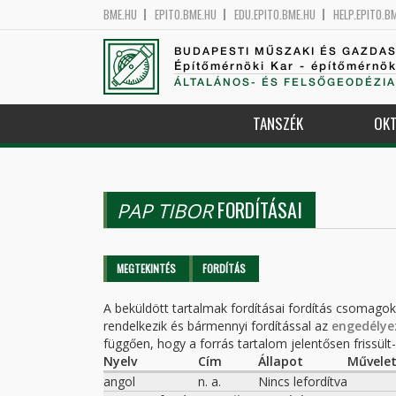
BME.HU
EPITO.BME.HU
EDU.EPITO.BME.HU
HELP.EPITO.B
BUDAPESTI MŰSZAKI ÉS GAZDA
Építőmérnöki Kar - építőmérnö
ÁLTALÁNOS- ÉS FELSŐGEODÉZIA
TANSZÉK
OKT
FORDÍTÁSAI
PAP TIBOR
Elsődleges fülek
MEGTEKINTÉS
FORDÍTÁS
(AKTÍV
FÜL)
A beküldött tartalmak fordításai fordítás csomago
rendelkezik és bármennyi fordítással az
engedélye
függően, hogy a forrás tartalom jelentősen frissült-e
Nyelv
Cím
Állapot
Művele
angol
n. a.
Nincs lefordítva