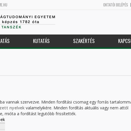
ME.HU
OKTATÓI BELÉPÉS
SÁGTUDOMÁNYI EGYETEM
k képzés 1782 óta
 TANSZÉK
ATÁS
KUTATÁS
SZAKÉRTÉS
KAPCS
kba vannak szervezve. Minden fordítási csomag egy forrás tartalomm
zett nyelvek
valamelyikére. Minden fordítás aktuális vagy nem attól
, mióta a fordítást legutóbb frissítették.
tek