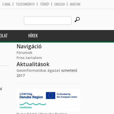
E-MAIL
TELEFONKÖNYV
TÉRKÉP
ENGLISH
MAGYAR
Search
Keresés űrlap
this
site
OLAT
HÍREK
Navigáció
Fórumok
Friss tartalom
Aktualitások
Geoinformatikai ágazat
ismertető
2017
al