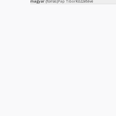
magyar
(forrás)
Pap Tibor
Közzétéve