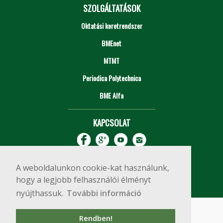
SZOLGÁLTATÁSOK
Oktatási keretrendszer
BMEnet
MTMT
Periodica Polytechnica
BME Alfa
KAPCSOLAT
A weboldalunkon cookie-kat használunk,
hogy a legjobb felhasználói élményt
nyújthassuk.
További információ
Impresszum
Copyright © 2020 BME Építőmérnöki Kar
Rendben!