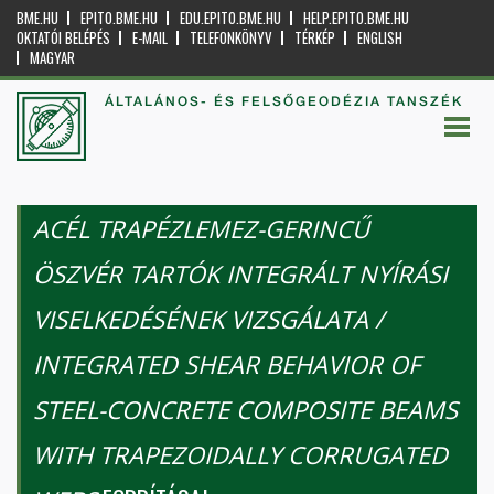
BME.HU
EPITO.BME.HU
EDU.EPITO.BME.HU
HELP.EPITO.BME.HU
OKTATÓI BELÉPÉS
E-MAIL
TELEFONKÖNYV
TÉRKÉP
ENGLISH
MAGYAR
ÁLTALÁNOS- ÉS FELSŐGEODÉZIA TANSZÉK
ACÉL TRAPÉZLEMEZ-GERINCŰ
ÖSZVÉR TARTÓK INTEGRÁLT NYÍRÁSI
VISELKEDÉSÉNEK VIZSGÁLATA /
INTEGRATED SHEAR BEHAVIOR OF
STEEL-CONCRETE COMPOSITE BEAMS
WITH TRAPEZOIDALLY CORRUGATED