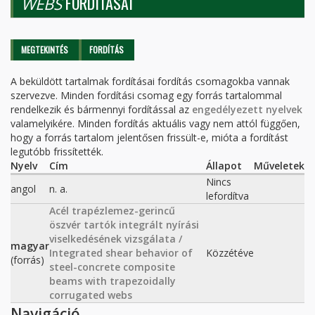
FORDÍTÁSAI
WEBS
Elsődleges fülek
MEGTEKINTÉS
FORDÍTÁS
(AKTÍV
FÜL)
A beküldött tartalmak fordításai fordítás csomagokba vannak
szervezve. Minden fordítási csomag egy forrás tartalommal
rendelkezik és bármennyi fordítással az
engedélyezett nyelvek
valamelyikére. Minden fordítás aktuális vagy nem attól függően,
hogy a forrás tartalom jelentősen frissült-e, mióta a fordítást
legutóbb frissítették.
Nyelv
Cím
Állapot
Műveletek
Nincs
angol
n. a.
lefordítva
Acél trapézlemez-gerincű
öszvér tartók integrált nyírási
viselkedésének vizsgálata /
magyar
Integrated shear behavior of
Közzétéve
(forrás)
steel-concrete composite
beams with trapezoidally
corrugated webs
Navigáció