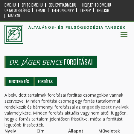
BME.HU
EPITO.BME.HU
EDU.EPITO.BME.HU
HELP.EPITO.BME.HU
OKTATÓI BELÉPÉS
E-MAIL
TELEFONKÖNYV
TÉRKÉP
ENGLISH
MAGYAR
ÁLTALÁNOS- ÉS FELSŐGEODÉZIA TANSZÉK
FORDÍTÁSAI
DR. JÁGER BENCE
Elsődleges fülek
MEGTEKINTÉS
FORDÍTÁS
(AKTÍV
FÜL)
A beküldött tartalmak fordításai fordítás csomagokba vannak
szervezve. Minden fordítási csomag egy forrás tartalommal
rendelkezik és bármennyi fordítással az
engedélyezett nyelvek
valamelyikére. Minden fordítás aktuális vagy nem attól függően,
hogy a forrás tartalom jelentősen frissült-e, mióta a fordítást
legutóbb frissítették.
Nyelv
Cím
Állapot
Műveletek