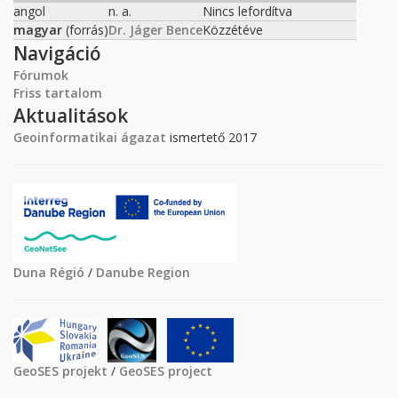
angol
n. a.
Nincs lefordítva
magyar
(forrás)
Dr. Jáger Bence
Közzétéve
Navigáció
Fórumok
Friss tartalom
Aktualitások
Geoinformatikai ágazat
ismertető 2017
Duna Régió
/
Danube Region
GeoSES projekt
/
GeoSES project