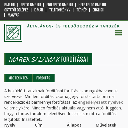
BME.HU
EPITO.BME.HU
EDU.EPITO.BME.HU
HELP.EPITO.BME.HU
OKTATÓI BELÉPÉS
E-MAIL
TELEFONKÖNYV
TÉRKÉP
ENGLISH
MAGYAR
ÁLTALÁNOS- ÉS FELSŐGEODÉZIA TANSZÉK
FORDÍTÁSAI
MAREK SALAMAK
Elsődleges fülek
MEGTEKINTÉS
FORDÍTÁS
(AKTÍV
FÜL)
A beküldött tartalmak fordításai fordítás csomagokba vannak
szervezve. Minden fordítási csomag egy forrás tartalommal
rendelkezik és bármennyi fordítással az
engedélyezett nyelvek
valamelyikére. Minden fordítás aktuális vagy nem attól függően,
hogy a forrás tartalom jelentősen frissült-e, mióta a fordítást
legutóbb frissítették.
Nyelv
Cím
Állapot
Műveletek