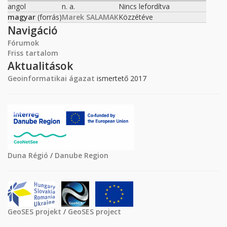
angol
n. a.
Nincs lefordítva
magyar
(forrás)
Marek SALAMAK
Közzétéve
Navigáció
Fórumok
Friss tartalom
Aktualitások
Geoinformatikai ágazat
ismertető 2017
Duna Régió
/
Danube Region
GeoSES projekt
/
GeoSES project