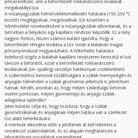
pórusrendszer, ami a betonfelület robbanásszerű leválását
megakadályozza.
A műanyagszálak hőmérsékletemelkedés hatására (150-250 °C
között) meglágyulnak, megolvadnak. Ezt követően a
hőmérséklet növekedésével a műanyagszálak elbomlanak, és a
betonban a helyükön egy kapilláris rendszer képződik. Ez a tény
nagyon fontos, hiszen számos kutató igazolta, hogy a
betonfelület réteges leválása a tűz során a kialakuló magas
pórusnyomással magyarázható. A hőterhelés hatására
keletkező vízgőz a kialakult kapilláris rendszeren keresztül el tud
távozni a betonból, ezzel a betonfelület robbanásszerű
leválásának (ún. spalling) veszélye hatékonyan csökkenthető
A szálerősítésű betonok tűzállóságára a szálak mennyiségén és
anyagán túlmenően a szálak geometriai jellemzői is jelentősen
hatnak. Kérdés azonban az, hogy milyen szilárdságú betonok
esetén pontosan, milyen geometriájú és anyagú szálak
adagolása optimális?
Jelen kutatás célja az, hogy tisztázza, hogy a szálak
geometriákának és anyagának milyen hatása van a szerkezet
tűz alatti teherbírására.
A mérések elkezdése előtt a jelöltének át kell tekinteni a
vonatkozó szakirodalmat, és ez alapján meghatározni a
laboratóriumi vizsgálatok paramétereit.