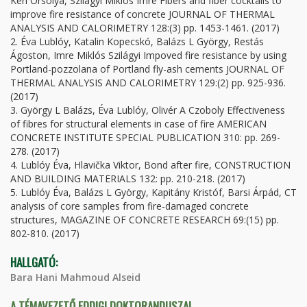
Kéri Orsolya, Szilágyi Miklós Imre Fibers and fiber cocktails to
improve fire resistance of concrete JOURNAL OF THERMAL
ANALYSIS AND CALORIMETRY 128:(3) pp. 1453-1461. (2017)
2. Éva Lublóy, Katalin Kopecskó, Balázs L György, Restás
Ágoston, Imre Miklós Szilágyi Impoved fire resistance by using
Portland-pozzolana of Portland fly-ash cements JOURNAL OF
THERMAL ANALYSIS AND CALORIMETRY 129:(2) pp. 925-936.
(2017)
3. György L Balázs, Éva Lublóy, Olivér A Czoboly Effectiveness
of fibres for structural elements in case of fire AMERICAN
CONCRETE INSTITUTE SPECIAL PUBLICATION 310: pp. 269-
278. (2017)
4. Lublóy Éva, Hlavička Viktor, Bond after fire, CONSTRUCTION
AND BUILDING MATERIALS 132: pp. 210-218. (2017)
5. Lublóy Éva, Balázs L György, Kapitány Kristóf, Barsi Árpád, CT
analysis of core samples from fire-damaged concrete
structures, MAGAZINE OF CONCRETE RESEARCH 69:(15) pp.
802-810. (2017)
HALLGATÓ:
Bara Hani Mahmoud Alseid
A TÉMAVEZETŐ EDDIGI DOKTORANDUSZAI