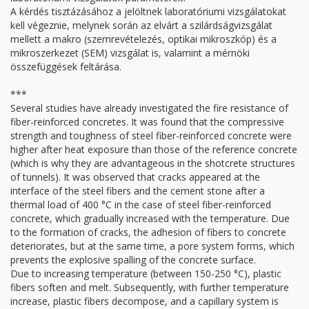
A kérdés tisztázásához a jelöltnek laboratóriumi vizsgálatokat
kell végeznie, melynek során az elvárt a szilárdságvizsgálat
mellett a makro (szemrevételezés, optikai mikroszkóp) és a
mikroszerkezet (SEM) vizsgálat is, valamint a mérnöki
összefüggések feltárása.
***
Several studies have already investigated the fire resistance of
fiber-reinforced concretes. It was found that the compressive
strength and toughness of steel fiber-reinforced concrete were
higher after heat exposure than those of the reference concrete
(which is why they are advantageous in the shotcrete structures
of tunnels). It was observed that cracks appeared at the
interface of the steel fibers and the cement stone after a
thermal load of 400 °C in the case of steel fiber-reinforced
concrete, which gradually increased with the temperature. Due
to the formation of cracks, the adhesion of fibers to concrete
deteriorates, but at the same time, a pore system forms, which
prevents the explosive spalling of the concrete surface.
Due to increasing temperature (between 150-250 °C), plastic
fibers soften and melt. Subsequently, with further temperature
increase, plastic fibers decompose, and a capillary system is