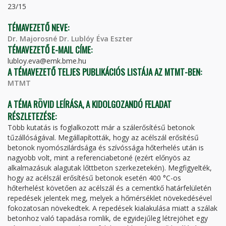
23/15
TÉMAVEZETŐ NEVE:
Dr. Majorosné Dr. Lublóy Éva Eszter
TÉMAVEZETŐ E-MAIL CÍME:
lubloy.eva@emk.bme.hu
A TÉMAVEZETŐ TELJES PUBLIKÁCIÓS LISTÁJA AZ MTMT-BEN:
MTMT
A TÉMA RÖVID LEÍRÁSA, A KIDOLGOZANDÓ FELADAT
RÉSZLETEZÉSE:
Több kutatás is foglalkozott már a szálerősítésű betonok
tűzállóságával. Megállapították, hogy az acélszál erősítésű
betonok nyomószilárdsága és szívóssága hőterhelés után is
nagyobb volt, mint a referenciabetoné (ezért előnyös az
alkalmazásuk alagutak lőttbeton szerkezetekén). Megfigyelték,
hogy az acélszál erősítésű betonok esetén 400 °C-os
hőterhelést követően az acélszál és a cementkő határfelületén
repedések jelentek meg, melyek a hőmérséklet növekedésével
fokozatosan növekedtek. A repedések kialakulása miatt a szálak
betonhoz való tapadása romlik, de egyidejűleg létrejöhet egy