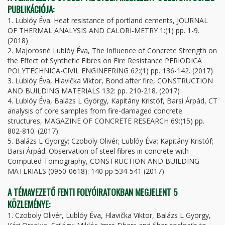
PUBLIKÁCIÓJA:
1. Lublóy Éva: Heat resistance of portland cements, JOURNAL
OF THERMAL ANALYSIS AND CALORI-METRY 1:(1) pp. 1-9.
(2018)
2. Majorosné Lublóy Éva, The Influence of Concrete Strength on
the Effect of Synthetic Fibres on Fire Resistance PERIODICA
POLYTECHNICA-CIVIL ENGINEERING 62:(1) pp. 136-142. (2017)
3. Lublóy Éva, Hlavička Viktor, Bond after fire, CONSTRUCTION
AND BUILDING MATERIALS 132: pp. 210-218. (2017)
4. Lublóy Éva, Balázs L György, Kapitány Kristóf, Barsi Árpád, CT
analysis of core samples from fire-damaged concrete
structures, MAGAZINE OF CONCRETE RESEARCH 69:(15) pp.
802-810. (2017)
5. Balázs L György; Czoboly Olivér; Lublóy Éva; Kapitány Kristóf;
Barsi Árpád: Observation of steel fibres in concrete with
Computed Tomography, CONSTRUCTION AND BUILDING
MATERIALS (0950-0618): 140 pp 534-541 (2017)
A TÉMAVEZETŐ FENTI FOLYÓIRATOKBAN MEGJELENT 5
KÖZLEMÉNYE:
1. Czoboly Olivér, Lublóy Éva, Hlavička Viktor, Balázs L György,