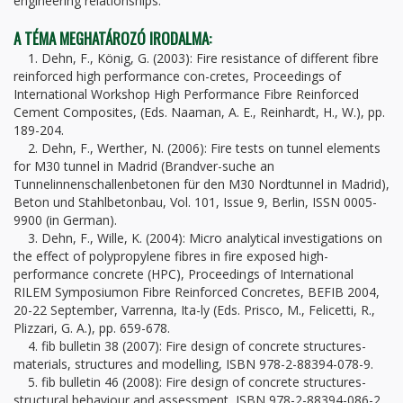
engineering relationships.
A TÉMA MEGHATÁROZÓ IRODALMA:
1. Dehn, F., König, G. (2003): Fire resistance of different fibre
reinforced high performance con-cretes, Proceedings of
International Workshop High Performance Fibre Reinforced
Cement Composites, (Eds. Naaman, A. E., Reinhardt, H., W.), pp.
189-204.
2. Dehn, F., Werther, N. (2006): Fire tests on tunnel elements
for M30 tunnel in Madrid (Brandver-suche an
Tunnelinnenschallenbetonen für den M30 Nordtunnel in Madrid),
Beton und Stahlbetonbau, Vol. 101, Issue 9, Berlin, ISSN 0005-
9900 (in German).
3. Dehn, F., Wille, K. (2004): Micro analytical investigations on
the effect of polypropylene fibres in fire exposed high-
performance concrete (HPC), Proceedings of International
RILEM Symposiumon Fibre Reinforced Concretes, BEFIB 2004,
20-22 September, Varrenna, Ita-ly (Eds. Prisco, M., Felicetti, R.,
Plizzari, G. A.), pp. 659-678.
4. fib bulletin 38 (2007): Fire design of concrete structures-
materials, structures and modelling, ISBN 978-2-88394-078-9.
5. fib bulletin 46 (2008): Fire design of concrete structures-
structural behaviour and assessment, ISBN 978-2-88394-086-2.