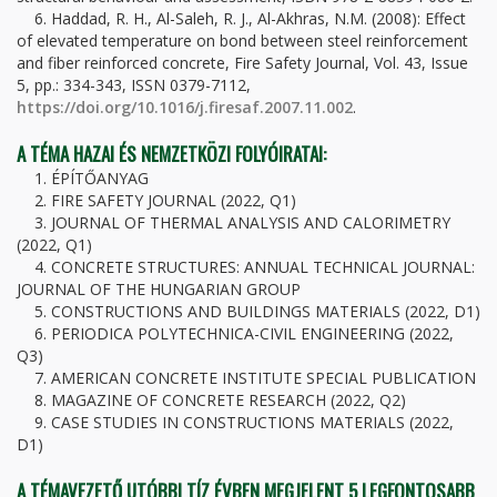
6. Haddad, R. H., Al-Saleh, R. J., Al-Akhras, N.M. (2008): Effect
of elevated temperature on bond between steel reinforcement
and fiber reinforced concrete, Fire Safety Journal, Vol. 43, Issue
5, pp.: 334-343, ISSN 0379-7112,
https://doi.org/10.1016/j.firesaf.2007.11.002
.
A TÉMA HAZAI ÉS NEMZETKÖZI FOLYÓIRATAI:
1. ÉPÍTŐANYAG
2. FIRE SAFETY JOURNAL (2022, Q1)
3. JOURNAL OF THERMAL ANALYSIS AND CALORIMETRY
(2022, Q1)
4. CONCRETE STRUCTURES: ANNUAL TECHNICAL JOURNAL:
JOURNAL OF THE HUNGARIAN GROUP
5. CONSTRUCTIONS AND BUILDINGS MATERIALS (2022, D1)
6. PERIODICA POLYTECHNICA-CIVIL ENGINEERING (2022,
Q3)
7. AMERICAN CONCRETE INSTITUTE SPECIAL PUBLICATION
8. MAGAZINE OF CONCRETE RESEARCH (2022, Q2)
9. CASE STUDIES IN CONSTRUCTIONS MATERIALS (2022,
D1)
A TÉMAVEZETŐ UTÓBBI TÍZ ÉVBEN MEGJELENT 5 LEGFONTOSABB