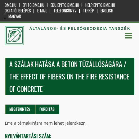
BME.HU
EPITO.BME.HU
EDU.EPITO.BME.HU
HELP.EPITO.BME.HU
OKTATÓI BELÉPÉS
E-MAIL
TELEFONKÖNYV
TÉRKÉP
ENGLISH
MAGYAR
ÁLTALÁNOS- ÉS FELSŐGEODÉZIA TANSZÉK
A SZÁLAK HATÁSA A BETON TŰZÁLLÓSÁGÁRA /
THE EFFECT OF FIBERS ON THE FIRE RESISTANCE
OF CONCRETE
Elsődleges fülek
MEGTEKINTÉS
(AKTÍV
FORDÍTÁS
FÜL)
Erre a témakiírásra nem lehet jelentkezni.
NYILVÁNTARTÁSI SZÁM: