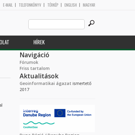
E-MAIL
TELEFONKÖNYV
TÉRKÉP
ENGLISH
MAGYAR
Search
Keresés űrlap
this
site
OLAT
HÍREK
Navigáció
Fórumok
Friss tartalom
Aktualitások
Geoinformatikai ágazat
ismertető
2017
al