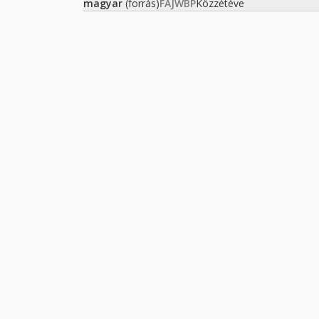
magyar
(forrás)
FAJWBP
Közzétéve