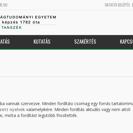
ME.HU
OKTATÓI BELÉPÉS
SÁGTUDOMÁNYI EGYETEM
k képzés 1782 óta
 TANSZÉK
ATÁS
KUTATÁS
SZAKÉRTÉS
KAPCS
kba vannak szervezve. Minden fordítási csomag egy forrás tartalomm
zett nyelvek
valamelyikére. Minden fordítás aktuális vagy nem attól
, mióta a fordítást legutóbb frissítették.