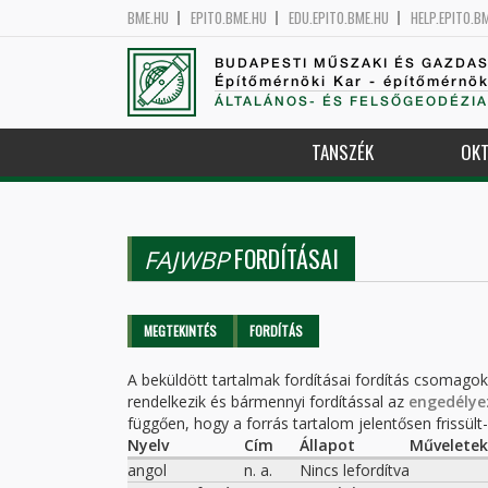
BME.HU
EPITO.BME.HU
EDU.EPITO.BME.HU
HELP.EPITO.B
BUDAPESTI MŰSZAKI ÉS GAZDA
Építőmérnöki Kar - építőmérnö
ÁLTALÁNOS- ÉS FELSŐGEODÉZIA
TANSZÉK
OKT
FORDÍTÁSAI
FAJWBP
Elsődleges fülek
MEGTEKINTÉS
FORDÍTÁS
(AKTÍV
FÜL)
A beküldött tartalmak fordításai fordítás csomago
rendelkezik és bármennyi fordítással az
engedélye
függően, hogy a forrás tartalom jelentősen frissült-e
Nyelv
Cím
Állapot
Műveletek
angol
n. a.
Nincs lefordítva