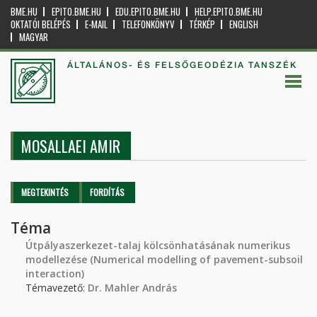
BME.HU
EPITO.BME.HU
EDU.EPITO.BME.HU
HELP.EPITO.BME.HU
OKTATÓI BELÉPÉS
E-MAIL
TELEFONKÖNYV
TÉRKÉP
ENGLISH
MAGYAR
ÁLTALÁNOS- ÉS FELSŐGEODÉZIA TANSZÉK
MOSALLAEI AMIR
Elsődleges fülek
MEGTEKINTÉS
(AKTÍV
FORDÍTÁS
FÜL)
Téma
Útpályaszerkezet-talaj kölcsönhatásának numerikus
modellezése (Numerical modelling of pavement-subsoil
interaction)
Témavezető:
Dr. Mahler András