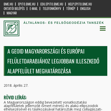
BME.HU
EPITO.BME.HU
EDU.EPITO.BME.HU
HELP.EPITO.BME.HU
OKTATÓI BELÉPÉS
E-MAIL
TELEFONKÖNYV
TÉRKÉP
ENGLISH
MAGYAR
ÁLTALÁNOS- ÉS FELSŐGEODÉZIA TANSZÉK
A GEOID MAGYARORSZÁGI ÉS EURÓPAI
FELÜLETDARABJÁHOZ LEGJOBBAN ILLESZKEDŐ
ALAPFELÜLET MEGHATÁROZÁSA
2018. április 27.
RÖVID LEÍRÁS:
A Magyarországon eddig bevezetett vonatkoztatási
alapfelületek jellemzőit ismert méretű és alakú ellipszoidok
elhelyezésével és tájékozásával határozták meg csillagászati-