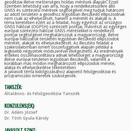
geodéziai illetve mesterséges holdas mérések alapján. Ezzel
szemben lehetőség van arra, hogy a rendelkezésünkre álló
GNSS és szintezési mérések segítségével meg tudjuk határozni
az adott területen a geoidhoz legjobban illeszkedő ellipszoidnak
nem csak az elhelyezését, hanem a méretét és alakját is. A
téma keretében ezért az a feladat, hogy egyrészt az országos
GNSS hálózat (OGPSH) szintezett pontjai, másrészt az egységes
európai szintezési hálózat GNSS mérésekkel is rendelkező
pontjai segítségével meghatározzuk a magyarországi, illetve
európai hálózatok területén legjobban illeszkedő ellipszoidok
méretét, alakját és elhelyezkedését. Az illesztési feladat a
szakirodalomban ismert összefüggések alapján például a
legkisebb négyzetek módszerével elvégezhető. Az eredmények
érdekes összehasonlításra adnak lehetőséget a magyarországi
illetve európai területen legjobban illeszkedő, valamint a
korábban más módon meghatározott ellipszoidok mérete,
alakja és elhelyezkedése tekintetében.
A javasolt téma kidolgozásához alapvető felsőgeodéziai és
programozási ismeretek szükségesek.
TANSZÉK:
Általános- és Felsőgeodézia Tanszék
KONZULENS(EK):
Dr. Ádám József
Dr. Tóth Gyula Károly
JAVASOLT SZINT: