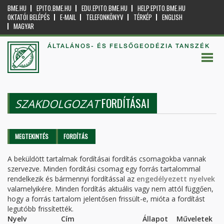
BME.HU
EPITO.BME.HU
EDU.EPITO.BME.HU
HELP.EPITO.BME.HU
OKTATÓI BELÉPÉS
E-MAIL
TELEFONKÖNYV
TÉRKÉP
ENGLISH
MAGYAR
ÁLTALÁNOS- ÉS FELSŐGEODÉZIA TANSZÉK
FORDÍTÁSAI
SZAKDOLGOZAT
Elsődleges fülek
MEGTEKINTÉS
FORDÍTÁS
(AKTÍV
FÜL)
A beküldött tartalmak fordításai fordítás csomagokba vannak
szervezve. Minden fordítási csomag egy forrás tartalommal
rendelkezik és bármennyi fordítással az
engedélyezett nyelvek
valamelyikére. Minden fordítás aktuális vagy nem attól függően,
hogy a forrás tartalom jelentősen frissült-e, mióta a fordítást
legutóbb frissítették.
Nyelv
Cím
Állapot
Műveletek