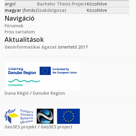
angol
Bachelor Thesis Project
Közzétéve
magyar
(forrás)
Szakdolgozat
Közzétéve
Navigáció
Fórumok
Friss tartalom
Aktualitások
Geoinformatikai ágazat
ismertető 2017
Duna Régió
/
Danube Region
GeoSES projekt
/
GeoSES project