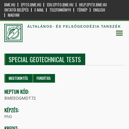
BME.HU
EPITO.BME.HU
EDU.EPITO.BME.HU
HELP.EPITO.BME.HU
OKTATÓI BELÉPÉS
E-MAIL
TELEFONKÖNYV
TÉRKÉP
ENGLISH
MAGYAR
ÁLTALÁNOS- ÉS FELSŐGEODÉZIA TANSZÉK
SPECIAL GEOTECHNICAL TESTS
Elsődleges fülek
MEGTEKINTÉS
(AKTÍV
FORDÍTÁS
FÜL)
NEPTUN KÓD:
BMEEOGMDT72
KÉPZÉS:
PhD
KREDIT: