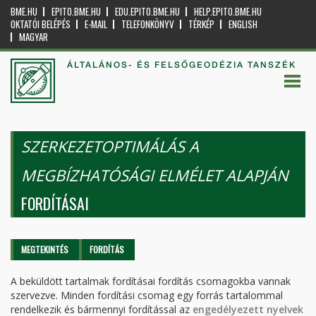
BME.HU
EPITO.BME.HU
EDU.EPITO.BME.HU
HELP.EPITO.BME.HU
OKTATÓI BELÉPÉS
E-MAIL
TELEFONKÖNYV
TÉRKÉP
ENGLISH
MAGYAR
ÁLTALÁNOS- ÉS FELSŐGEODÉZIA TANSZÉK
SZERKEZETOPTIMÁLÁS A
MEGBÍZHATÓSÁGI ELMÉLET ALAPJÁN
FORDÍTÁSAI
Elsődleges fülek
MEGTEKINTÉS
FORDÍTÁS
(AKTÍV
FÜL)
A beküldött tartalmak fordításai fordítás csomagokba vannak
szervezve. Minden fordítási csomag egy forrás tartalommal
rendelkezik és bármennyi fordítással az
engedélyezett nyelvek