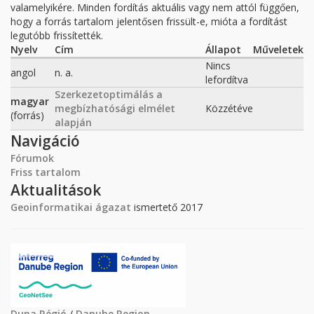
valamelyikére. Minden fordítás aktuális vagy nem attól függően,
hogy a forrás tartalom jelentősen frissült-e, mióta a fordítást
legutóbb frissítették.
Nyelv
Cím
Állapot
Műveletek
Nincs
angol
n. a.
lefordítva
Szerkezetoptimálás a
magyar
megbízhatósági elmélet
Közzétéve
(forrás)
alapján
Navigáció
Fórumok
Friss tartalom
Aktualitások
Geoinformatikai ágazat
ismertető 2017
Duna Régió
/
Danube Region