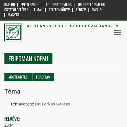
BME.HU
EPITO.BME.HU
EDU.EPITO.BME.HU
HELP.EPITO.BME.HU
OKTATÓI BELÉPÉS
E-MAIL
TELEFONKÖNYV
TÉRKÉP
ENGLISH
MAGYAR
ÁLTALÁNOS- ÉS FELSŐGEODÉZIA TANSZÉK
FRIEDMAN NOÉMI
Elsődleges fülek
MEGTEKINTÉS
(AKTÍV
FORDÍTÁS
FÜL)
Téma
-
Témavezető:
Dr. Farkas György
FELVÉVE:
2004