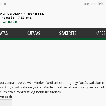
ME.HU
OKTATÓI BELÉPÉS
SÁGTUDOMÁNYI EGYETEM
k képzés 1782 óta
 TANSZÉK
ATÁS
KUTATÁS
SZAKÉRTÉS
KAPCS
kba vannak szervezve. Minden fordítási csomag egy forrás tartalomm
zett nyelvek
valamelyikére. Minden fordítás aktuális vagy nem attól
, mióta a fordítást legutóbb frissítették.
veletek