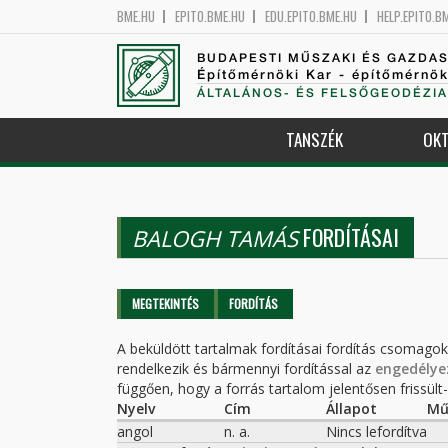
BME.HU
EPITO.BME.HU
EDU.EPITO.BME.HU
HELP.EPITO.B
BUDAPESTI MŰSZAKI ÉS GAZDA
Építőmérnöki Kar - építőmérnö
ÁLTALÁNOS- ÉS FELSŐGEODÉZIA
TANSZÉK
OKT
FORDÍTÁSAI
BALOGH TAMÁS
Elsődleges fülek
MEGTEKINTÉS
FORDÍTÁS
(AKTÍV
FÜL)
A beküldött tartalmak fordításai fordítás csomago
rendelkezik és bármennyi fordítással az
engedélye
függően, hogy a forrás tartalom jelentősen frissült-e
Nyelv
Cím
Állapot
Mű
angol
n. a.
Nincs lefordítva