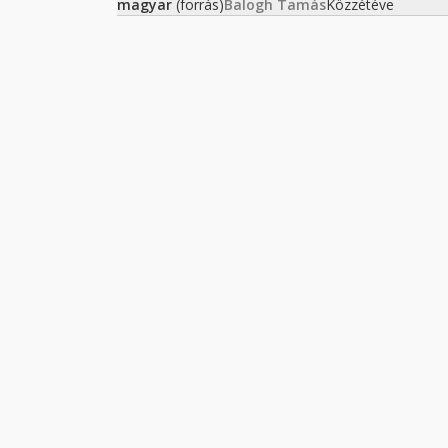
magyar
(forrás)
Balogh Tamás
Közzétéve