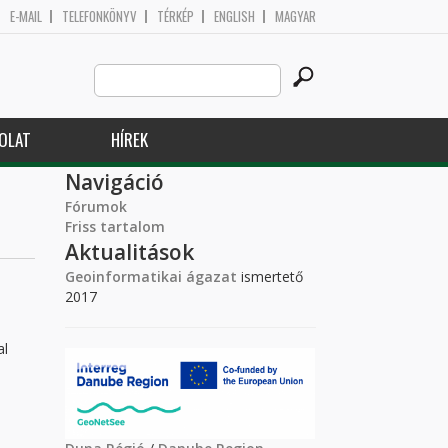
E-MAIL
TELEFONKÖNYV
TÉRKÉP
ENGLISH
MAGYAR
Search
Keresés űrlap
this
site
OLAT
HÍREK
Navigáció
Fórumok
Friss tartalom
Aktualitások
Geoinformatikai ágazat
ismertető
2017
al