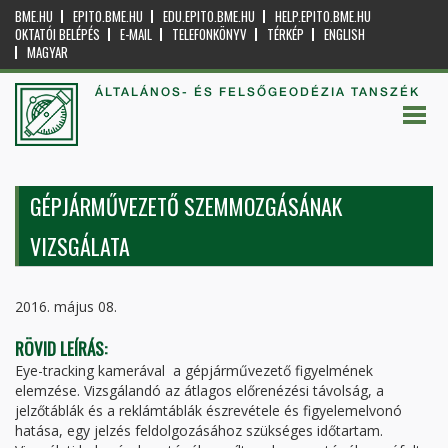
BME.HU
EPITO.BME.HU
EDU.EPITO.BME.HU
HELP.EPITO.BME.HU
OKTATÓI BELÉPÉS
E-MAIL
TELEFONKÖNYV
TÉRKÉP
ENGLISH
MAGYAR
ÁLTALÁNOS- ÉS FELSŐGEODÉZIA TANSZÉK
GÉPJÁRMŰVEZETŐ SZEMMOZGÁSÁNAK
VIZSGÁLATA
2016. május 08.
RÖVID LEÍRÁS:
Eye-tracking kamerával a gépjárművezető figyelmének
elemzése. Vizsgálandó az átlagos előrenézési távolság, a
jelzőtáblák és a reklámtáblák észrevétele és figyelemelvonó
hatása, egy jelzés feldolgozásához szükséges időtartam.