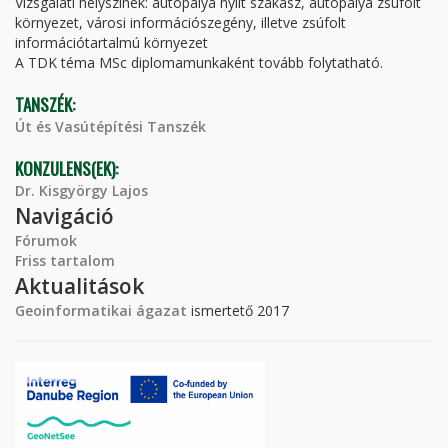
Vizsgálati helyszínek: autópálya nyílt szakasz, autópálya zsúfolt
környezet, városi információszegény, illetve zsúfolt
információtartalmú környezet
A TDK téma MSc diplomamunkaként tovább folytatható.
TANSZÉK:
Út és Vasútépítési Tanszék
KONZULENS(EK):
Dr. Kisgyörgy Lajos
Navigáció
Fórumok
Friss tartalom
Aktualitások
Geoinformatikai ágazat
ismertető 2017