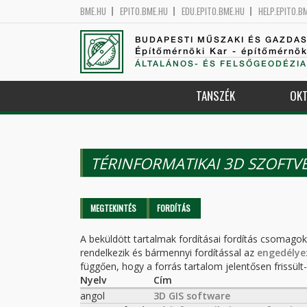
BME.HU
EPITO.BME.HU
EDU.EPITO.BME.HU
HELP.EPITO.B
BUDAPESTI MŰSZAKI ÉS GAZDA
Építőmérnöki Kar - építőmérnö
ÁLTALÁNOS- ÉS FELSŐGEODÉZIA
TANSZÉK
OKT
TÉRINFORMATIKAI 3D SZOFTV
Elsődleges fülek
MEGTEKINTÉS
FORDÍTÁS
(AKTÍV
FÜL)
A beküldött tartalmak fordításai fordítás csomago
rendelkezik és bármennyi fordítással az
engedélye
függően, hogy a forrás tartalom jelentősen frissült-e
Nyelv
Cím
angol
3D GIS software