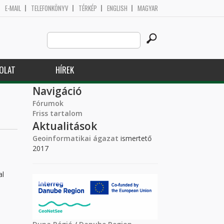
E-MAIL
TELEFONKÖNYV
TÉRKÉP
ENGLISH
MAGYAR
Search
Keresés űrlap
this
site
OLAT
HÍREK
Navigáció
Fórumok
Friss tartalom
Aktualitások
Geoinformatikai ágazat
ismertető
2017
al