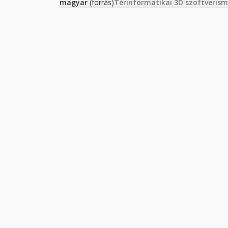
magyar
(forrás)
Térinformatikai 3D szoftverism