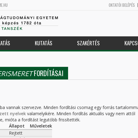
ME.HU
OKTATÓI BELÉPÉS
SÁGTUDOMÁNYI EGYETEM
k képzés 1782 óta
 TANSZÉK
ATÁS
KUTATÁS
SZAKÉRTÉS
KAPCS
FORDÍTÁSAI
ERISMERET
kba vannak szervezve. Minden fordítási csomag egy forrás tartalomm
zett nyelvek
valamelyikére. Minden fordítás aktuális vagy nem attól
, mióta a fordítást legutóbb frissítették.
Állapot
Műveletek
Rejtett