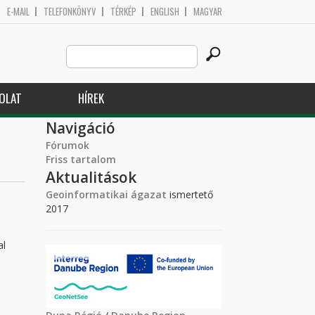
E-MAIL
TELEFONKÖNYV
TÉRKÉP
ENGLISH
MAGYAR
Search
Keresés űrlap
this
site
OLAT
HÍREK
Navigáció
Fórumok
Friss tartalom
Aktualitások
Geoinformatikai ágazat
ismertető
2017
al