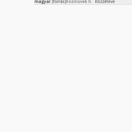
magyar
(forrás)
Közművek II.
Közzétéve