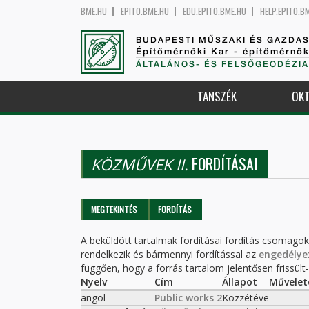
BME.HU
EPITO.BME.HU
EDU.EPITO.BME.HU
HELP.EPITO.B
BUDAPESTI MŰSZAKI ÉS GAZDA
Építőmérnöki Kar - építőmérnö
ÁLTALÁNOS- ÉS FELSŐGEODÉZIA
TANSZÉK
OKT
FORDÍTÁSAI
KÖZMŰVEK II.
Elsődleges fülek
MEGTEKINTÉS
FORDÍTÁS
(AKTÍV
FÜL)
A beküldött tartalmak fordításai fordítás csomago
rendelkezik és bármennyi fordítással az
engedélye
függően, hogy a forrás tartalom jelentősen frissült-e
Nyelv
Cím
Állapot
Művelet
angol
Public works 2
Közzétéve