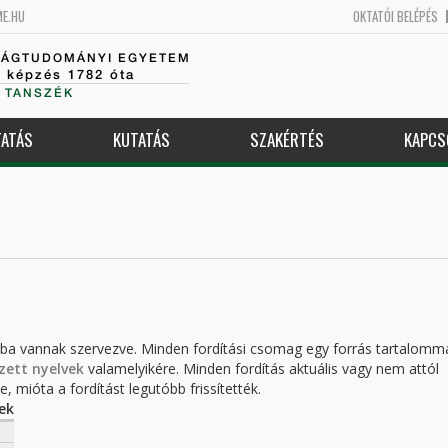
ME.HU
OKTATÓI BELÉPÉS
SÁGTUDOMÁNYI EGYETEM
k képzés 1782 óta
 TANSZÉK
ATÁS
KUTATÁS
SZAKÉRTÉS
KAPCS
kba vannak szervezve. Minden fordítási csomag egy forrás tartalomm
zett nyelvek
valamelyikére. Minden fordítás aktuális vagy nem attól
, mióta a fordítást legutóbb frissítették.
ek