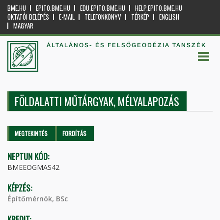
BME.HU
EPITO.BME.HU
EDU.EPITO.BME.HU
HELP.EPITO.BME.HU
OKTATÓI BELÉPÉS
E-MAIL
TELEFONKÖNYV
TÉRKÉP
ENGLISH
MAGYAR
ÁLTALÁNOS- ÉS FELSŐGEODÉZIA TANSZÉK
FÖLDALATTI MŰTÁRGYAK, MÉLYALAPOZÁS
Elsődleges fülek
MEGTEKINTÉS
(AKTÍV
FORDÍTÁS
FÜL)
NEPTUN KÓD:
BMEEOGMAS42
KÉPZÉS:
Építőmérnök, BSc
KREDIT: