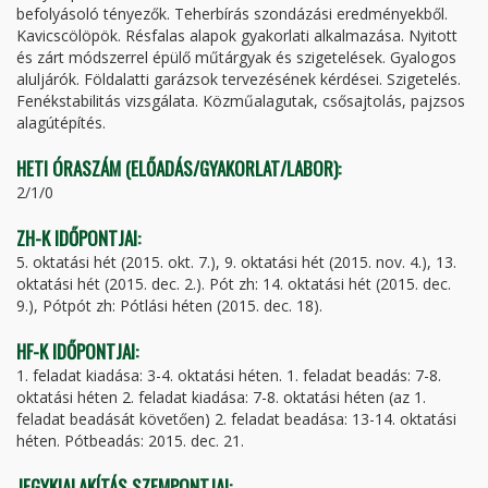
befolyásoló tényezők. Teherbírás szondázási eredményekből.
Kavicscölöpök. Résfalas alapok gyakorlati alkalmazása. Nyitott
és zárt módszerrel épülő műtárgyak és szigetelések. Gyalogos
aluljárók. Földalatti garázsok tervezésének kérdései. Szigetelés.
Fenékstabilitás vizsgálata. Közműalagutak, csősajtolás, pajzsos
alagútépítés.
HETI ÓRASZÁM (ELŐADÁS/GYAKORLAT/LABOR):
2/1/0
ZH-K IDŐPONTJAI:
5. oktatási hét (2015. okt. 7.), 9. oktatási hét (2015. nov. 4.), 13.
oktatási hét (2015. dec. 2.). Pót zh: 14. oktatási hét (2015. dec.
9.), Pótpót zh: Pótlási héten (2015. dec. 18).
HF-K IDŐPONTJAI:
1. feladat kiadása: 3-4. oktatási héten. 1. feladat beadás: 7-8.
oktatási héten 2. feladat kiadása: 7-8. oktatási héten (az 1.
feladat beadását követően) 2. feladat beadása: 13-14. oktatási
héten. Pótbeadás: 2015. dec. 21.
JEGYKIALAKÍTÁS SZEMPONTJAI: