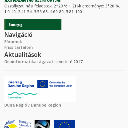
Osztályzat: házi feladatok: 2*20 % + ZH-k eredménye: 3*20 %,
1:0-40, 2:41-54, 3:55-68, 4:69-80, 5:81-100
Tananyag
Navigáció
Fórumok
Friss tartalom
Aktualitások
Geoinformatikai ágazat
ismertető 2017
Duna Régió
/
Danube Region