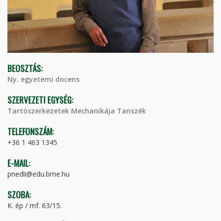
BEOSZTÁS:
Ny. egyetemi docens
SZERVEZETI EGYSÉG:
Tartószerkezetek Mechanikája Tanszék
TELEFONSZÁM:
+36 1 463 1345
E-MAIL:
pnedli@edu.bme.hu
SZOBA:
K. ép / mf. 63/15.