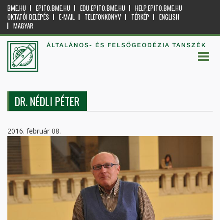
BME.HU
EPITO.BME.HU
EDU.EPITO.BME.HU
HELP.EPITO.BME.HU
OKTATÓI BELÉPÉS
E-MAIL
TELEFONKÖNYV
TÉRKÉP
ENGLISH
MAGYAR
ÁLTALÁNOS- ÉS FELSŐGEODÉZIA TANSZÉK
DR. NÉDLI PÉTER
2016. február 08.