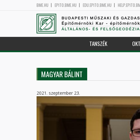
BME.HU
EPITO.BME.HU
EDU.EPITO.BME.HU
HELP.EPITO.B
BUDAPESTI MŰSZAKI ÉS GAZDA
Építőmérnöki Kar - építőmérnö
ÁLTALÁNOS- ÉS FELSŐGEODÉZIA
TANSZÉK
OKT
MAGYAR BÁLINT
2021. szeptember 23.