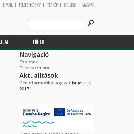
E-MAIL
TELEFONKÖNYV
TÉRKÉP
ENGLISH
MAGYAR
Search
Keresés űrlap
this
site
OLAT
HÍREK
Navigáció
Fórumok
Friss tartalom
Aktualitások
Geoinformatikai ágazat
ismertető
2017