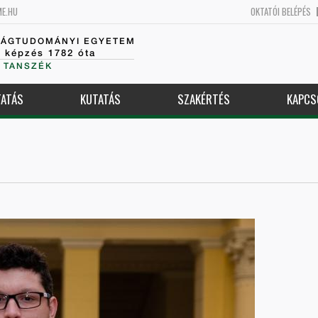
ME.HU
OKTATÓI BELÉPÉS
SÁGTUDOMÁNYI EGYETEM
k képzés 1782 óta
 TANSZÉK
ATÁS
KUTATÁS
SZAKÉRTÉS
KAPCS