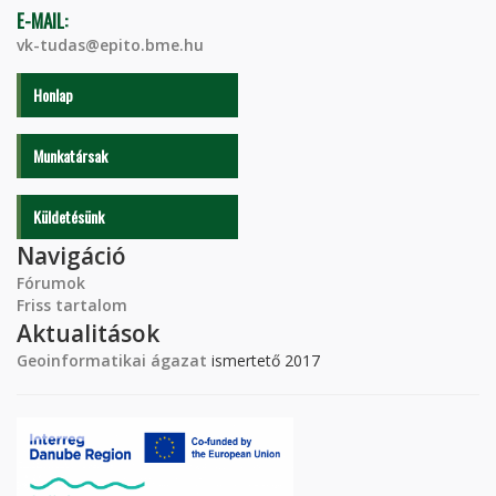
E-MAIL:
vk-tudas@epito.bme.hu
Honlap
Munkatársak
Küldetésünk
Navigáció
Fórumok
Friss tartalom
Aktualitások
Geoinformatikai ágazat
ismertető 2017