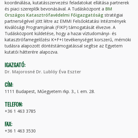
koordinálása, kutatásszervezési feladatokat ellátása partnerek
és piaci szereplők bevonásával. A Tudásközpont a
BM
Országos Katasztrófavédelmi Főigazgatóság
stratégiai
partnerségével jött létre az EMMI Felsőoktatási Intézmények
Kiválósági Programjának (FIKP) támogatását élvezve. A
Tudásközpont küldetése, hogy a hazai víztudományi- és
katasztrófamegelőzési K+F+I tevékenységet korszerű, mérnöki
tudásra alapozott döntéstámogatással segítse az Egyetem
kutatói hátterére alapozva.
IGAZGATÓ:
Dr. Majorosné Dr. Lublóy Éva Eszter
CÍM:
1111 Budapest, Műegyetem rkp. 3., I. em. 28.
TELEFON:
+36 1 463 3785
FAX:
+36 1 463 3530