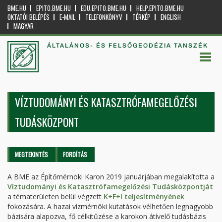
BME.HU
EPITO.BME.HU
EDU.EPITO.BME.HU
HELP.EPITO.BME.HU
OKTATÓI BELÉPÉS
E-MAIL
TELEFONKÖNYV
TÉRKÉP
ENGLISH
MAGYAR
ÁLTALÁNOS- ÉS FELSŐGEODÉZIA TANSZÉK
VÍZTUDOMÁNYI ÉS KATASZTRÓFAMEGELŐZÉSI
TUDÁSKÖZPONT
Elsődleges fülek
MEGTEKINTÉS
(AKTÍV
FORDÍTÁS
FÜL)
A BME az Építőmérnöki Karon 2019 januárjában megalakította a
Víztudományi és Katasztrófamegelőzési Tudásközpontját
a tématerületen belül végzett
K+F+I teljesítményének
fokozására. A hazai vízmérnöki kutatások vélhetően legnagyobb
bázisára alapozva, fő célkitűzése a karokon átívelő tudásbázis