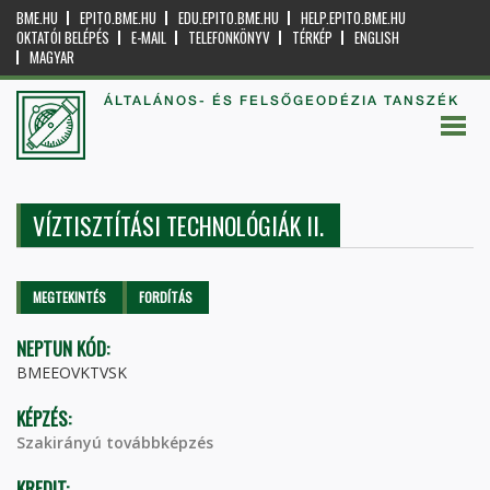
BME.HU
EPITO.BME.HU
EDU.EPITO.BME.HU
HELP.EPITO.BME.HU
OKTATÓI BELÉPÉS
E-MAIL
TELEFONKÖNYV
TÉRKÉP
ENGLISH
MAGYAR
ÁLTALÁNOS- ÉS FELSŐGEODÉZIA TANSZÉK
VÍZTISZTÍTÁSI TECHNOLÓGIÁK II.
Elsődleges fülek
MEGTEKINTÉS
(AKTÍV
FORDÍTÁS
FÜL)
NEPTUN KÓD:
BMEEOVKTVSK
KÉPZÉS:
Szakirányú továbbképzés
KREDIT: