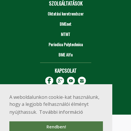
SZOLGÁLTATÁSOK
Oktatási keretrendszer
BMEnet
MTMT
Periodica Polytechnica
BME Alfa
KAPCSOLAT
A weboldalunkon cookie-kat használunk,
hogy a legjobb felhasználói élményt
nyújthassuk.
További információ
Impresszum
Copyright © 2020 BME Építőmérnöki Kar
Rendben!
1111 Budapest, Műegyetem rkp. 3.