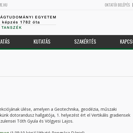
ME.HU
OKTATÓI BELÉPÉS
SÁGTUDOMÁNYI EGYETEM
k képzés 1782 óta
 TANSZÉK
ATÁS
KUTATÁS
SZAKÉRTÉS
KAPCS
kciójának ülése, amelyen a Geotechnika, geodézia, műszaki
k dotorandusz hallgatója, 1. helyezést ért el Vertikális gradiensek
ulensei Tóth Gyula és Völgyesi Lajos.
ő meg
(1:38:10 körül látható Pongrácz Dániel)