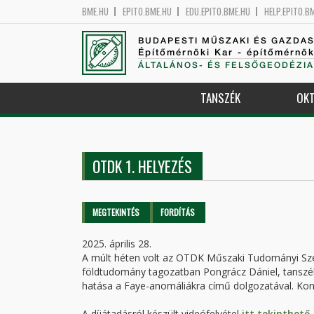
BME.HU
EPITO.BME.HU
EDU.EPITO.BME.HU
HELP.EPITO.B
BUDAPESTI MŰSZAKI ÉS GAZDA
Építőmérnöki Kar - építőmérnö
ÁLTALÁNOS- ÉS FELSŐGEODÉZIA
TANSZÉK
OKT
OTDK 1. HELYEZÉS
Elsődleges fülek
MEGTEKINTÉS
(AKTÍV
FORDÍTÁS
FÜL)
2025. április 28.
A múlt héten volt az OTDK Műszaki Tudományi Sze
földtudomány tagozatban Pongrácz Dániel, tanszékün
hatása a Faye-anomáliákra című dolgozatával. Konz
A díjátadásról készült videófelvétel
itt tekinthet