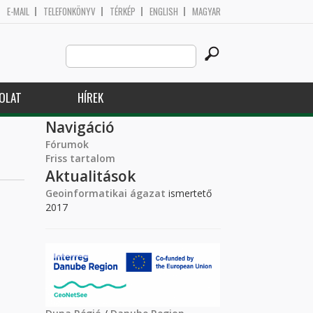
E-MAIL
TELEFONKÖNYV
TÉRKÉP
ENGLISH
MAGYAR
Search
Keresés űrlap
this
site
OLAT
HÍREK
Navigáció
Fórumok
Friss tartalom
Aktualitások
Geoinformatikai ágazat
ismertető
2017