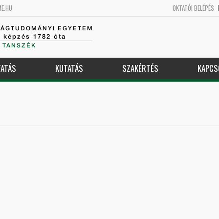
ME.HU
OKTATÓI BELÉPÉS
SÁGTUDOMÁNYI EGYETEM
k képzés 1782 óta
 TANSZÉK
ATÁS
KUTATÁS
SZAKÉRTÉS
KAPCS