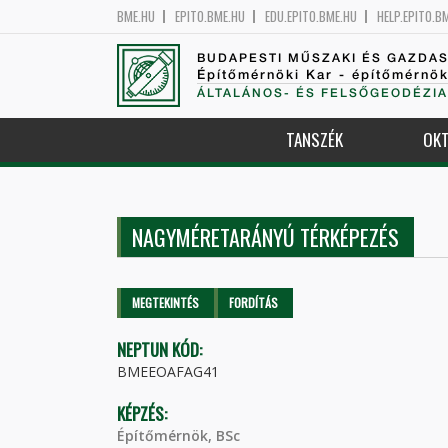
BME.HU
EPITO.BME.HU
EDU.EPITO.BME.HU
HELP.EPITO.B
BUDAPESTI MŰSZAKI ÉS GAZDA
Építőmérnöki Kar - építőmérnö
ÁLTALÁNOS- ÉS FELSŐGEODÉZIA
TANSZÉK
OKT
NAGYMÉRETARÁNYÚ TÉRKÉPEZÉS
Elsődleges fülek
MEGTEKINTÉS
(AKTÍV
FORDÍTÁS
FÜL)
NEPTUN KÓD:
BMEEOAFAG41
KÉPZÉS:
Építőmérnök, BSc