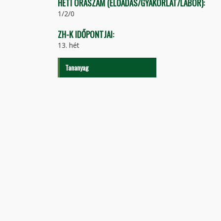
HETI ÓRASZÁM (ELŐADÁS/GYAKORLAT/LABOR):
1/2/0
ZH-K IDŐPONTJAI:
13. hét
Tananyag