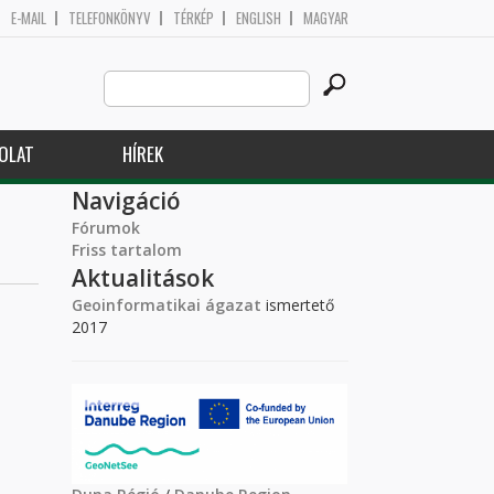
E-MAIL
TELEFONKÖNYV
TÉRKÉP
ENGLISH
MAGYAR
Search
Keresés űrlap
this
site
OLAT
HÍREK
Navigáció
Fórumok
Friss tartalom
Aktualitások
Geoinformatikai ágazat
ismertető
2017