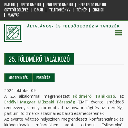
BME.HU
EPITO.BME.HU
EDU.EPITO.BME.HU
HELP.EPITO.BME.HU
OKTATÓI BELÉPÉS
E-MAIL
TELEFONKÖNYV
TÉRKÉP
ENGLISH
MAGYAR
ÁLTALÁNOS- ÉS FELSŐGEODÉZIA TANSZÉK
25. FÖLDMÉRŐ TALÁLKOZÓ
Elsődleges fülek
MEGTEKINTÉS
(AKTÍV
FORDÍTÁS
FÜL)
2024. október 09.
A 25. alkalommal megrendezett
Földmérő Találkozó
, az
Erdélyi Magyar Műszaki Társaság
(EMT) évente ismétlődő
rendezvénye, mely fórumot ad az anyaországi és az a erdélyi,
partiumi földmérők szakmai és baráti eszmecseréinek.
Az évente változó helyszínen megrendezett konferenciának és
kirándulásnak másodízben adott otthont Csíksomlyó,