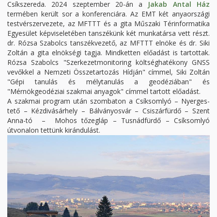
Csíkszereda. 2024 szeptember 20-án a
Jakab Antal Ház
termében került sor a konferenciára. Az EMT két anyaországi
testvérszervezete, az MFTTT és a gita Műszaki Térinformatika
Egyesület képviseletében tanszékünk két munkatársa vett részt.
dr. Rózsa Szabolcs tanszékvezető, az MFTTT elnöke és dr. Siki
Zoltán a gita elnökségi tagja. Mindketten előadást is tartottak.
Rózsa Szabolcs "Szerkezetmonitoring költséghatékony GNSS
vevőkkel a Nemzeti Összetartozás Hídján" címmel, Siki Zoltán
"Gépi tanulás és mélytanulás a geodéziában" és
"Mérnökgeodéziai szakmai anyagok" címmel tartott előadást.
A szakmai program után szombaton a Csíksomlyó – Nyerges-
tető – Kézdivásárhely – Bálványosvár – Csiszárfürdő – Szent
Anna-tó – Mohos tőzegláp – Tusnádfürdő – Csíksomlyó
útvonalon tettünk kirándulást.