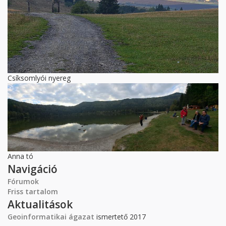
Csíksomlyói nyereg
Anna tó
Navigáció
Fórumok
Friss tartalom
Aktualitások
Geoinformatikai ágazat
ismertető 2017