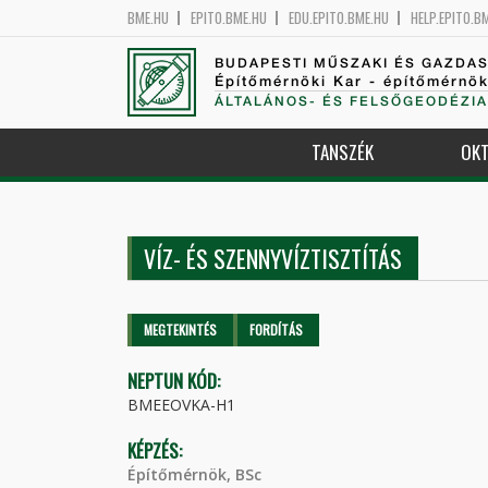
BME.HU
EPITO.BME.HU
EDU.EPITO.BME.HU
HELP.EPITO.B
BUDAPESTI MŰSZAKI ÉS GAZDA
Építőmérnöki Kar - építőmérnö
ÁLTALÁNOS- ÉS FELSŐGEODÉZIA
TANSZÉK
OKT
VÍZ- ÉS SZENNYVÍZTISZTÍTÁS
Elsődleges fülek
MEGTEKINTÉS
(AKTÍV
FORDÍTÁS
FÜL)
NEPTUN KÓD:
BMEEOVKA-H1
KÉPZÉS:
Építőmérnök, BSc