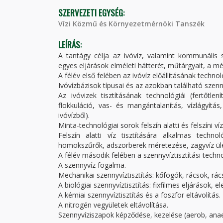
SZERVEZETI EGYSÉG:
Vízi Közmű és Környezetmérnöki Tanszék
LEÍRÁS:
A tantágy célja az ivóvíz, valamint kommunális 
egyes eljárások elméleti hátterét, műtárgyait, a mé
A félév első felében az ivóvíz előállításának technol
Ivóvízbázisok típusai és az azokban található szen
Az ivóvizek tisztításának technológiái (fertőtlen
flokkuláció, vas- és mangántalanítás, vízlágyítá
ivóvízből).
Minta-technológiai sorok felszín alatti és felszíni ví
Felszín alatti víz tisztítására alkalmas techn
homokszűrők, adszorberek méretezése, zagyvíz ül
A félév második felében a szennyvíztisztítási techn
A szennyvíz fogalma.
Mechanikai szennyvíztisztítás: kőfogók, rácsok, r
A biológiai szennyvíztisztítás: fixfilmes eljárások,
A kémiai szennyvíztisztítás és a foszfor eltávolítás.
A nitrogén vegyületek eltávolítása.
Szennyvíziszapok képződése, kezelése (aerob, anae