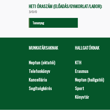
HETI ÓRASZÁM (ELŐADÁS/GYAKORLAT/LABOR):
3/0/0
Tananyag
MUNKATÁRSAKNAK
HALLGATÓKNAK
Neptun (oktatói)
KTH
Telefonkönyv
Erasmus
Kancellária
Neptun (hallgatói)
Segítségkérés
Sport
Könyvtár