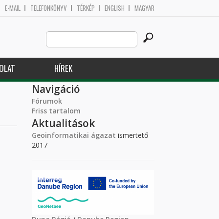
E-MAIL
TELEFONKÖNYV
TÉRKÉP
ENGLISH
MAGYAR
Search
Keresés űrlap
this
site
OLAT
HÍREK
Navigáció
Fórumok
Friss tartalom
Aktualitások
Geoinformatikai ágazat
ismertető
2017