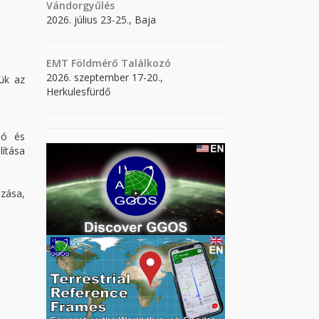
Vándorgyűlés
2026. július 23-25., Baja
EMT Földmérő Találkozó
2026. szeptember 17-20.,
jük az
Herkulesfürdő
ció és
lítása
zása,