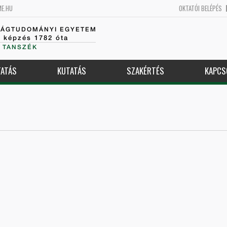
ME.HU
OKTATÓI BELÉPÉS
SÁGTUDOMÁNYI EGYETEM
k képzés 1782 óta
 TANSZÉK
ATÁS
KUTATÁS
SZAKÉRTÉS
KAPCS