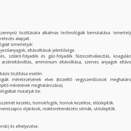
szennyvíz tisztítására alkalmas technológiák bemutatása. Ismertet
retezés alapjait.
ógiáit ismertetjük:
nyezőanyagok, eltávolításuk jelentősége.
ítés, szilárd-folyadék és gáz-folyadék fázisszétválasztás, koagulá
s, arzéneltávolítás, ammónium eltávolítása, szerves anyagok eltávo
zbázis tisztítása esetén.
ológiák méretezésének elvei (közelítő vegyszerdózisok meghatáro
epítő méretének meghatározása).
ológiákat mutatjuk be:
ácsszemét kezelés, homokfogók, homok kezelése, előülepítők.
 eleveniszapos eljárások, reaktorelrendezési sémák, utóülepítők.
rob) és elhelyezése.