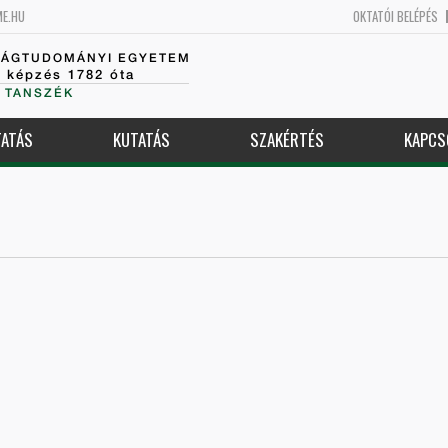
ME.HU
OKTATÓI BELÉPÉS
SÁGTUDOMÁNYI EGYETEM
k képzés 1782 óta
 TANSZÉK
ATÁS
KUTATÁS
SZAKÉRTÉS
KAPCS