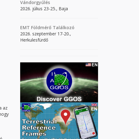
Vándorgyűlés
2026. július 23-25., Baja
EMT Földmérő Találkozó
2026. szeptember 17-20.,
Herkulesfürdő
a az
 hogy
:
yó