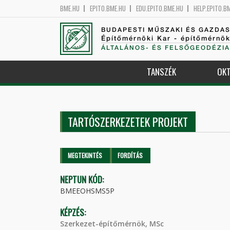
BME.HU
EPITO.BME.HU
EDU.EPITO.BME.HU
HELP.EPITO.B
BUDAPESTI MŰSZAKI ÉS GAZDA
Építőmérnöki Kar - építőmérnö
ÁLTALÁNOS- ÉS FELSŐGEODÉZIA
TANSZÉK
OKT
TARTÓSZERKEZETEK PROJEKT
Elsődleges fülek
MEGTEKINTÉS
(AKTÍV
FORDÍTÁS
FÜL)
NEPTUN KÓD:
BMEEOHSMS5P
KÉPZÉS:
Szerkezet-építőmérnök, MSc