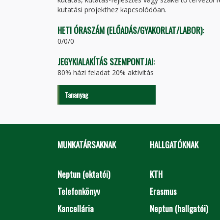
kutatási projekthez kapcsolódóan.
HETI ÓRASZÁM (ELŐADÁS/GYAKORLAT/LABOR):
0/0/0
JEGYKIALAKÍTÁS SZEMPONTJAI:
80% házi feladat 20% aktivitás
Tananyag
MUNKATÁRSAKNAK
HALLGATÓKNAK
Neptun (oktatói)
KTH
Telefonkönyv
Erasmus
Kancellária
Neptun (hallgatói)