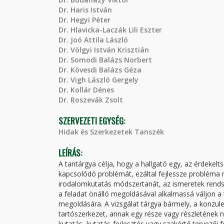
Dr. Haris István
Dr. Hegyi Péter
Dr. Hlavicka-Laczák Lili Eszter
Dr. Joó Attila László
Dr. Völgyi István Krisztián
Dr. Somodi Balázs Norbert
Dr. Kövesdi Balázs Géza
Dr. Vigh László Gergely
Dr. Kollár Dénes
Dr. Roszevák Zsolt
SZERVEZETI EGYSÉG:
Hidak és Szerkezetek Tanszék
LEÍRÁS:
A tantárgya célja, hogy a hallgató egy, az érdek
kapcsolódó problémát, ezáltal fejlessze probléma 
irodalomkutatás módszertanát, az ismeretek rend
a feladat önálló megoldásával alkalmassá váljon a 
megoldására. A vizsgálat tárgya bármely, a konzule
tartószerkezet, annak egy része vagy részletének nu
kutatás, kutatás-fejlesztés vagy szakértő tervezői