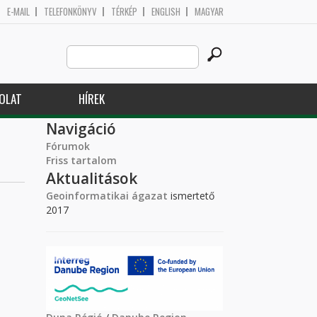
E-MAIL
TELEFONKÖNYV
TÉRKÉP
ENGLISH
MAGYAR
Search
Keresés űrlap
this
site
OLAT
HÍREK
Navigáció
Fórumok
Friss tartalom
Aktualitások
Geoinformatikai ágazat
ismertető
2017