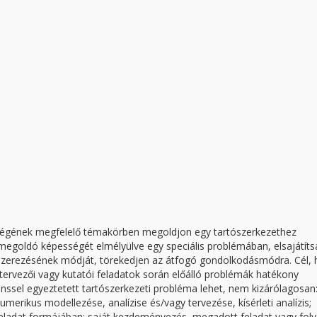
eltségének megfelelő témakörben megoldjon egy tartószerkezethez
megoldó képességét elmélyülve egy speciális problémában, elsajátíts
szerezésének módját, törekedjen az átfogó gondolkodásmódra. Cél,
tervezői vagy kutatói feladatok során előálló problémák hatékony
nssel egyeztetett tartószerkezeti probléma lehet, nem kizárólagosan
merikus modellezése, analízise és/vagy tervezése, kísérleti analízis;
 feladat formájában; saját kezdeményezés, megadott feladat vagy fol