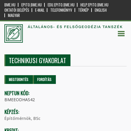
BME.HU
EPITO.BME.HU
EDU.EPITO.BME.HU
HELP.EPITO.BME.HU
OKTATÓI BELÉPÉS
E-MAIL
TELEFONKÖNYV
TÉRKÉP
ENGLISH
MAGYAR
ÁLTALÁNOS- ÉS FELSŐGEODÉZIA TANSZÉK
TECHNIKUSI GYAKORLAT
Elsődleges fülek
MEGTEKINTÉS
(AKTÍV
FORDÍTÁS
FÜL)
NEPTUN KÓD:
BMEEODHAS42
KÉPZÉS:
Építőmérnök, BSc
KREDIT: