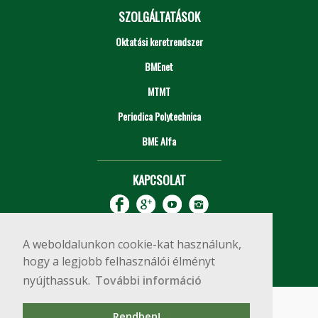
SZOLGÁLTATÁSOK
Oktatási keretrendszer
BMEnet
MTMT
Periodica Polytechnica
BME Alfa
KAPCSOLAT
A weboldalunkon cookie-kat használunk,
hogy a legjobb felhasználói élményt
nyújthassuk.
További információ
Impresszum
Copyright © 2020 BME Építőmérnöki Kar
Rendben!