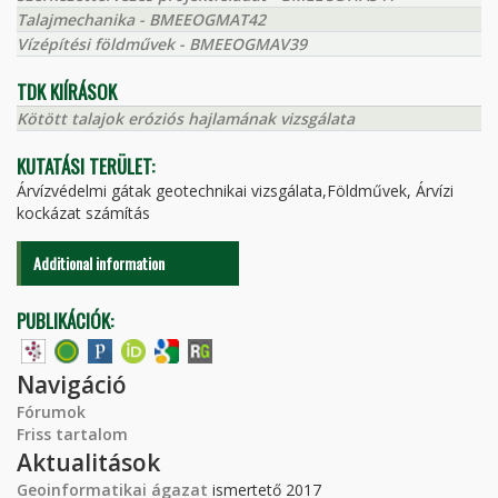
Talajmechanika - BMEEOGMAT42
Vízépítési földművek - BMEEOGMAV39
TDK KIÍRÁSOK
Kötött talajok eróziós hajlamának vizsgálata
KUTATÁSI TERÜLET:
Árvízvédelmi gátak geotechnikai vizsgálata,Földművek, Árvízi
kockázat számítás
Additional information
PUBLIKÁCIÓK:
Navigáció
Fórumok
Friss tartalom
Aktualitások
Geoinformatikai ágazat
ismertető 2017