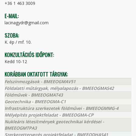
+36 1 463 3009
E-MAIL:
lacinagydr@gmail.com
SZOBA:
K. ép / mf. 10.
KONZULTÁCIÓS IDŐPONT:
Kedd 10-12
KORÁBBAN OKTATOTT TÁRGYAK:
Felszínmozgások - BMEEOGMAV51
Földalatti műtárgyak, mélyalapozás - BMEEOGMAS42
Földművek - BMEEOGMAT43
Geotechnika - BMEEOGMA-C1
Infrastruktúra szerkezetek földművei - BMEEOGMMG-4
Mélyépítés projektfeladat - BMEEOGMA-CP
Nukleáris létesítmények geotechnikai kérdései -
BMEEOGMTPA3
Szerkezettervezés projektfeladat - BMEEODHAS41