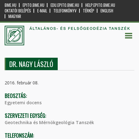
BME.HU
EPITO.BME.HU
EDU.EPITO.BME.HU
HELP.EPITO.BME.HU
OKTATÓI BELÉPÉS
E-MAIL
TELEFONKÖNYV
TÉRKÉP
ENGLISH
MAGYAR
ÁLTALÁNOS- ÉS FELSŐGEODÉZIA TANSZÉK
DR. NAGY LÁSZLÓ
2016. február 08.
BEOSZTÁS:
Egyetemi docens
SZERVEZETI EGYSÉG:
Geotechnika és Mérnökgeológia Tanszék
TELEFONSZÁM: