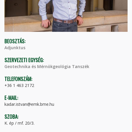
BEOSZTÁS:
Adjunktus
SZERVEZETI EGYSÉG:
Geotechnika és Mérnökgeológia Tanszék
TELEFONSZÁM:
+36 1 463 2172
E-MAIL:
kadar.istvan@emk.bme.hu
SZOBA:
K. ép / mf. 20/3.