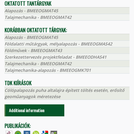
OKTATOTT TANTÁRGYAK
Alapozás - BMEEOGMAT45
Talajmechanika - BMEEOGMAT42
KORÁBBAN OKTATOTT TÁRGYAK:
Alapozás - BMEEOGMAT45
Földalatti műtárgyak, mélyalapozás - BMEEOGMAS42
Földművek - BMEEOGMAT43
Szerkezettervezés projektfeladat - BMEEODHAS41
Talajmechanika - BMEEOGMAT42
Talajmechanika-alapozás - BMEEOGMK701
TDK KIÍRÁSOK
Cölöpalapozás puha altalajra épített töltés esetén, erősítő
geoműanyagok méretezése
Additional information
PUBLIKÁCIÓK: