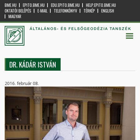
BME.HU
EPITO.BME.HU
EDU.EPITO.BME.HU
HELP.EPITO.BME.HU
OKTATÓI BELÉPÉS
E-MAIL
TELEFONKÖNYV
TÉRKÉP
ENGLISH
MAGYAR
ÁLTALÁNOS- ÉS FELSŐGEODÉZIA TANSZÉK
DR. KÁDÁR ISTVÁN
2016. február 08.