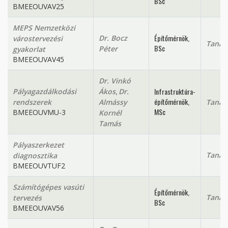
BSc
BMEEOUVAV25
MEPS Nemzetközi
Építőmérnök,
Dr. Bocz
várostervezési
Tanan
BSc
Péter
gyakorlat
BMEEOUVAV45
Dr. Vinkó
,
Infrastruktúra-
Pályagazdálkodási
Ákos
Dr.
építőmérnök,
rendszerek
Almássy
Tanan
MSc
BMEEOUVMU-3
Kornél
Tamás
Pályaszerkezet
Tanan
diagnosztika
BMEEOUVTUF2
Számítógépes vasúti
Építőmérnök,
Tanan
tervezés
BSc
BMEEOUVAV56