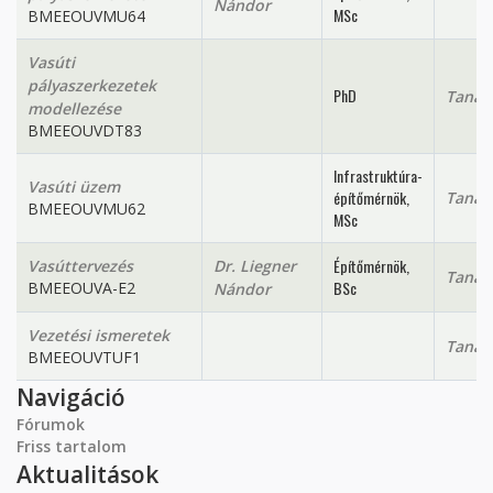
Nándor
MSc
BMEEOUVMU64
Vasúti
pályaszerkezetek
PhD
Tanan
modellezése
BMEEOUVDT83
Infrastruktúra-
Vasúti üzem
építőmérnök,
Tanan
BMEEOUVMU62
MSc
Építőmérnök,
Vasúttervezés
Dr. Liegner
Tanan
BSc
BMEEOUVA-E2
Nándor
Vezetési ismeretek
Tanan
BMEEOUVTUF1
Navigáció
Fórumok
Friss tartalom
Aktualitások