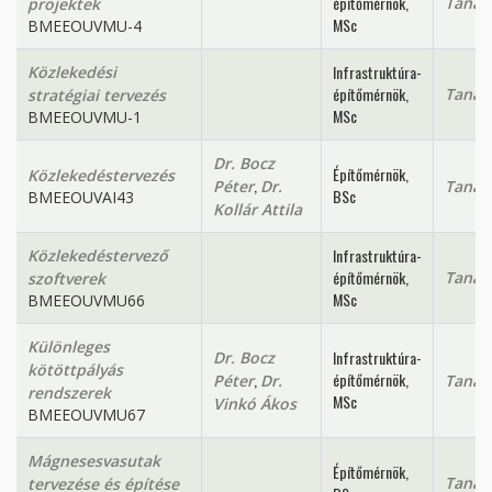
építőmérnök,
Tanan
projektek
MSc
BMEEOUVMU-4
Infrastruktúra-
Közlekedési
építőmérnök,
Tanan
stratégiai tervezés
MSc
BMEEOUVMU-1
Dr. Bocz
Építőmérnök,
Közlekedéstervezés
,
Péter
Dr.
Tanan
BSc
BMEEOUVAI43
Kollár Attila
Infrastruktúra-
Közlekedéstervező
építőmérnök,
Tanan
szoftverek
MSc
BMEEOUVMU66
Különleges
Infrastruktúra-
Dr. Bocz
kötöttpályás
,
építőmérnök,
Péter
Dr.
Tanan
rendszerek
MSc
Vinkó Ákos
BMEEOUVMU67
Mágnesesvasutak
Építőmérnök,
Tanan
tervezése és építése