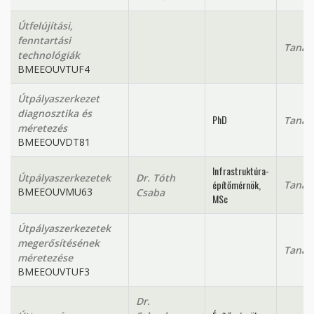
Útfelújítási,
fenntartási
Tanan
technológiák
BMEEOUVTUF4
Útpályaszerkezet
diagnosztika és
PhD
Tanan
méretezés
BMEEOUVDT81
Infrastruktúra-
Útpályaszerkezetek
Dr. Tóth
építőmérnök,
Tanan
BMEEOUVMU63
Csaba
MSc
Útpályaszerkezetek
megerősítésének
Tanan
méretezése
BMEEOUVTUF3
Dr.