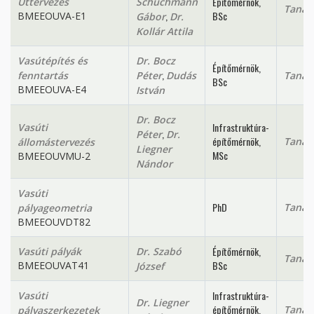
Építőmérnök,
Úttervezés
Schuchmann
Tanan
,
BSc
BMEEOUVA-E1
Gábor
Dr.
Kollár Attila
Vasútépítés és
Dr. Bocz
Építőmérnök,
,
fenntartás
Péter
Dudás
Tanan
BSc
BMEEOUVA-E4
István
Dr. Bocz
Infrastruktúra-
Vasúti
,
Péter
Dr.
építőmérnök,
Tanan
állomástervezés
Liegner
MSc
BMEEOUVMU-2
Nándor
Vasúti
PhD
Tanan
pályageometria
BMEEOUVDT82
Építőmérnök,
Vasúti pályák
Dr. Szabó
Tanan
BSc
BMEEOUVAT41
József
Infrastruktúra-
Vasúti
Dr. Liegner
építőmérnök,
Tanan
pályaszerkezetek