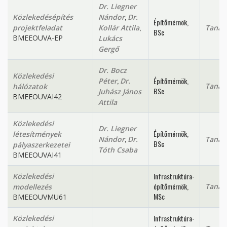
Dr. Liegner
,
Közlekedésépítés
Nándor
Dr.
Építőmérnök,
,
projektfeladat
Kollár Attila
Tanan
BSc
BMEEOUVA-EP
Lukács
Gergő
Dr. Bocz
Közlekedési
,
Építőmérnök,
Péter
Dr.
Tanan
hálózatok
BSc
Juhász János
BMEEOUVAI42
Attila
Közlekedési
Dr. Liegner
Építőmérnök,
létesítmények
,
Nándor
Dr.
Tanan
BSc
pályaszerkezetei
Tóth Csaba
BMEEOUVAI41
Infrastruktúra-
Közlekedési
építőmérnök,
Tanan
modellezés
MSc
BMEEOUVMU61
Infrastruktúra-
Közlekedési