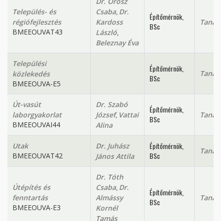
Dr. Orosz
,
Település- és
Csaba
Dr.
Építőmérnök,
régiófejlesztés
Kardoss
Tanan
BSc
,
BMEEOUVAT43
László
Beleznay Éva
Települési
Építőmérnök,
Tanan
közlekedés
BSc
BMEEOUVA-E5
Út-vasút
Dr. Szabó
Építőmérnök,
,
laborgyakorlat
József
Vattai
Tanan
BSc
BMEEOUVAI44
Alina
Építőmérnök,
Utak
Dr. Juhász
Tanan
BSc
BMEEOUVAT42
János Attila
Dr. Tóth
,
Útépítés és
Csaba
Dr.
Építőmérnök,
fenntartás
Almássy
Tanan
BSc
BMEEOUVA-E3
Kornél
Tamás