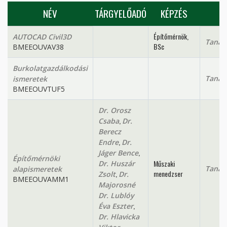
NÉV
TÁRGYELŐADÓ
KÉPZÉS
Építőmérnök,
AUTOCAD Civil3D
Tanan
BSc
BMEEOUVAV38
Burkolatgazdálkodási
Tanan
ismeretek
BMEEOUVTUF5
Dr. Orosz
,
Csaba
Dr.
Berecz
,
Endre
Dr.
,
Jáger Bence
Építőmérnöki
Műszaki
Dr. Huszár
Tanan
alapismeretek
,
menedzser
Zsolt
Dr.
BMEEOUVAMM1
Majorosné
Dr. Lublóy
,
Éva Eszter
Dr. Hlavicka