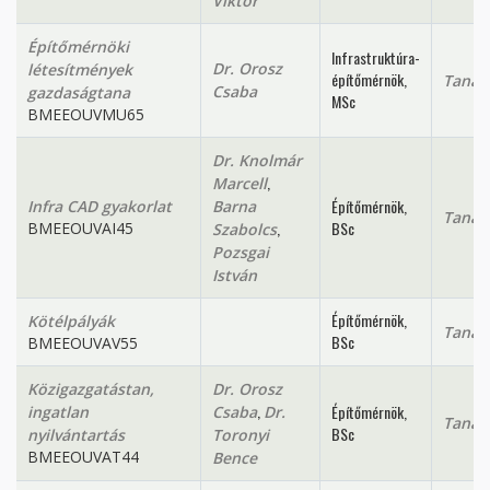
Viktor
Építőmérnöki
Infrastruktúra-
Dr. Orosz
létesítmények
építőmérnök,
Tanan
Csaba
gazdaságtana
MSc
BMEEOUVMU65
Dr. Knolmár
,
Marcell
Építőmérnök,
Infra CAD gyakorlat
Barna
Tanan
,
BSc
BMEEOUVAI45
Szabolcs
Pozsgai
István
Építőmérnök,
Kötélpályák
Tanan
BSc
BMEEOUVAV55
Közigazgatástan,
Dr. Orosz
,
Építőmérnök,
ingatlan
Csaba
Dr.
Tanan
BSc
nyilvántartás
Toronyi
BMEEOUVAT44
Bence