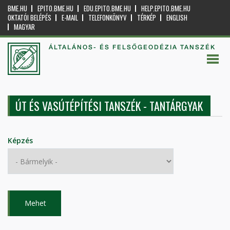
BME.HU
EPITO.BME.HU
EDU.EPITO.BME.HU
HELP.EPITO.BME.HU
OKTATÓI BELÉPÉS
E-MAIL
TELEFONKÖNYV
TÉRKÉP
ENGLISH
MAGYAR
ÁLTALÁNOS- ÉS FELSŐGEODÉZIA TANSZÉK
ÚT ÉS VASÚTÉPÍTÉSI TANSZÉK - TANTÁRGYAK
Képzés