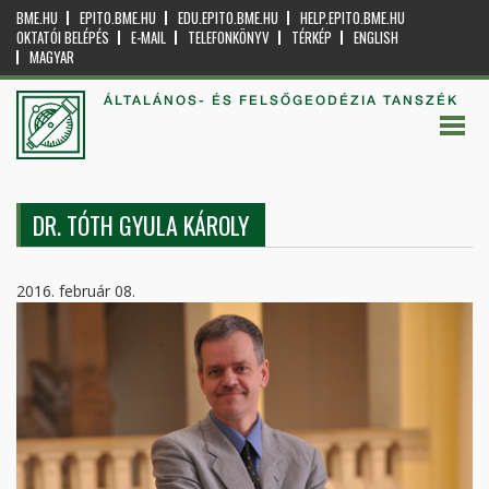
BME.HU
EPITO.BME.HU
EDU.EPITO.BME.HU
HELP.EPITO.BME.HU
OKTATÓI BELÉPÉS
E-MAIL
TELEFONKÖNYV
TÉRKÉP
ENGLISH
MAGYAR
ÁLTALÁNOS- ÉS FELSŐGEODÉZIA TANSZÉK
DR. TÓTH GYULA KÁROLY
2016. február 08.